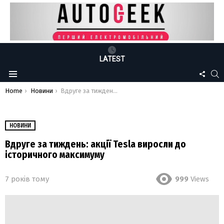
LATEST
FOLLO
S
Menu
US
You are here:
Home
Новини
Вдруге за тиждень: акції Tesla виросли до історичного максимуму
НОВИНИ
Вдруге за тиждень: акції Tesla виросли до
історичного максимуму
7 років тому
999
Views