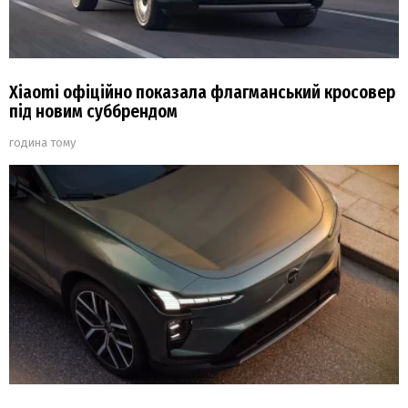
Xiaomi офіційно показала флагманський кросовер
під новим суббрендом
година тому