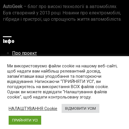
AutoGeek
– блог про високі технології в автомобілях.
Був створений у 2013 році. Новини про електромобілі,
гібриди і пристрої, що спрощують життя автомобіліста.
Інфо
Про проект
Реклама на сайті
Правила використання матеріалів
Ми використовуємо файли cookie на нашому веб-сайті,
щоб надати вам найбільш релевантний досвід,
запам’ятавши ваші уподобання та повторюючи
відвідування. Натискаючи “ПРИЙНЯТИ УСІ”, ви
погоджуєтесь на використання ВСІХ файлів cookie.
Підпишись на AutoGeek!
Однак ви можете відвідати "Налаштування файлів
cookie", щоб надати контрольовану згоду.
facebook
twitter
instagram
youtube
tumblr
linkedin
НАЛАШТУВАННЯ Cookie
ВІДМОВИТИ УСІМ
ПРИЙНЯТИ УСІ