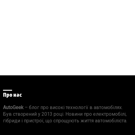
Про нас
AutoGeek
– блог про високі технології в автомобілях.
Був створений у 2013 році. Новини про електромобілі,
гібриди і пристрої, що спрощують життя автомобіліста.