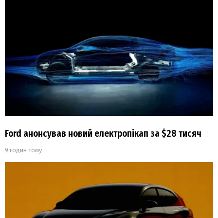
Ford анонсував новий електропікап за $28 тисяч
9 годин тому