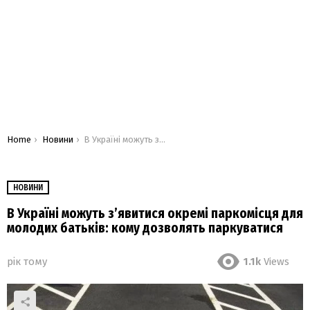
You are here:
Home
Новини
В Україні можуть зʼявитися окремі паркомісця для молодих батьків: кому дозволять паркуватися
НОВИНИ
В Україні можуть зʼявитися окремі паркомісця для
молодих батьків: кому дозволять паркуватися
рік тому
1.1k
Views