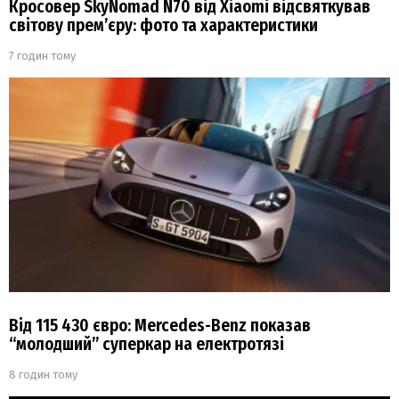
Кросовер SkyNomad N70 від Xiaomi відсвяткував
світову прем’єру: фото та характеристики
7 годин тому
Від 115 430 євро: Mercedes-Benz показав
“молодший” суперкар на електротязі
8 годин тому