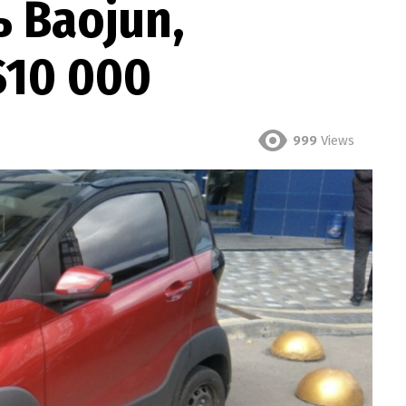
 Baojun,
$10 000
999
Views