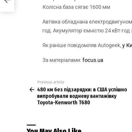
Колісна база сягає 1600 мм
Автівка обладнана електродвигуном 
год. Акумулятор ємністю 24 кВт∙год 
Як раніше повідомляв Autogeek,
у К
За матеріалами:
focus.ua
Previous article
See
480 км без підзарядки: в США успішно
more
випробували водневу вантажівку
Toyota-Kenworth T680
You May Also Like