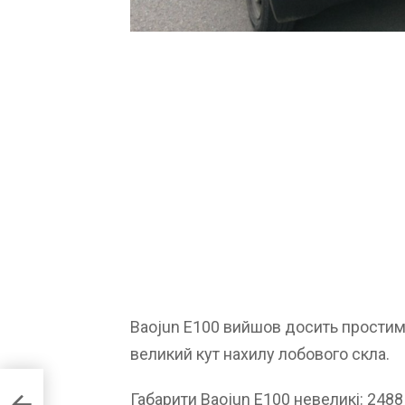
Baojun E100 вийшов досить простим 
великий кут нахилу лобового скла.
Габарити Baojun E100 невеликі: 248
ota-