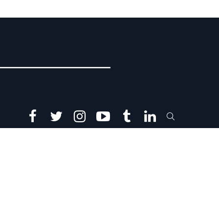
facebook
twitter
instagram
youtube
tumblr
linkedin
SEARCH