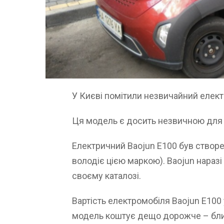
У Києві помітили незвичайний елект
Ця модель є досить незвичною для 
Електричний Baojun E100 був створе
володіє цією маркою). Baojun наразі
своєму каталозі.
Вартість електромобіля Baojun E100 у
модель коштує дещо дорожче – близ