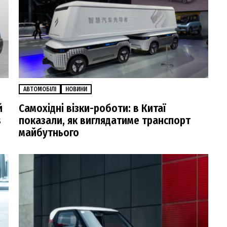
АВТОМОБІЛІ
НОВИНИ
й
Самохідні візки-роботи: в Китаї
s
показали, як виглядатиме транспорт
майбутнього