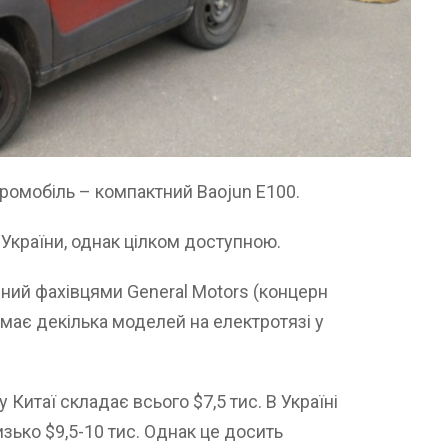
ромобіль – компактний Baojun E100.
України, однак цілком доступною.
ний фахівцями General Motors (концерн
 має декілька моделей на електротязі у
 Китаї складає всього $7,5 тис. В Україні
ько $9,5-10 тис. Однак це досить