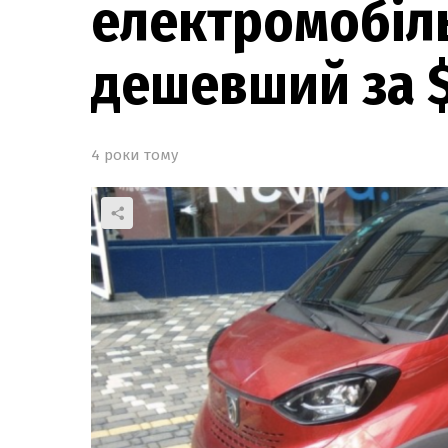
електромобіль
дешевший за 
4 роки тому