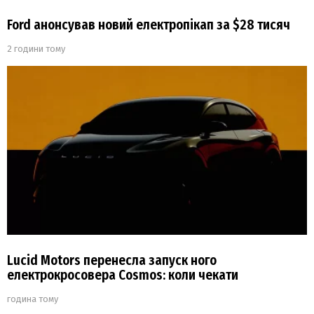
Ford анонсував новий електропікап за $28 тисяч
2 години тому
Lucid Motors перенесла запуск ного
електрокросовера Cosmos: коли чекати
година тому