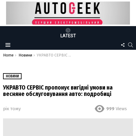
LATEST
FOLLO
S
Menu
US
You are here:
Home
Новини
УКРАВТО СЕРВІС пропонує вигідні умови на весняне обслуговування авто: подробиці
НОВИНИ
УКРАВТО СЕРВІС пропонує вигідні умови на
весняне обслуговування авто: подробиці
рік тому
999
Views