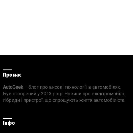
Про нас
AutoGeek
– блог про високі технології в автомобілях.
Був створений у 2013 році. Новини про електромобілі,
гібриди і пристрої, що спрощують життя автомобіліста.
Інфо