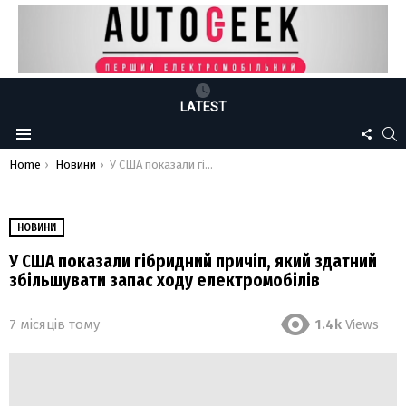
LATEST
FOLLO
S
Menu
US
You are here:
Home
Новини
У США показали гібридний причіп, який здатний збільшувати запас ходу електромобілів
НОВИНИ
У США показали гібридний причіп, який здатний
збільшувати запас ходу електромобілів
7 місяців тому
1.4k
Views