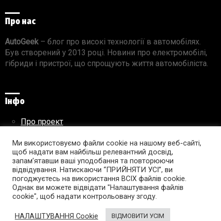
Про нас
AutoGeek
– блог про високі технології в автомобілях.
Був створений у 2013 році. Новини про електромобілі,
гібриди і пристрої, що спрощують життя автомобіліста.
Інфо
Про проект
Реклама на сайті
Правила використання матеріалів
Ми використовуємо файли cookie на нашому веб-сайті,
щоб надати вам найбільш релевантний досвід,
запам’ятавши ваші уподобання та повторюючи
відвідування. Натискаючи “ПРИЙНЯТИ УСІ”, ви
погоджуєтесь на використання ВСІХ файлів cookie.
Підпишись на AutoGeek!
Однак ви можете відвідати "Налаштування файлів
cookie", щоб надати контрольовану згоду.
facebook
twitter
instagram
youtube
tumblr
linkedin
НАЛАШТУВАННЯ Cookie
ВІДМОВИТИ УСІМ