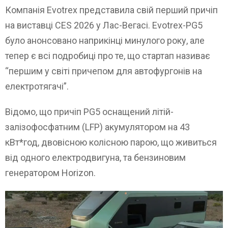
Компанія Evotrex представила свій перший причіп
на виставці CES 2026 у Лас-Вегасі. Evotrex-PG5
було анонсовано наприкінці минулого року, але
тепер є всі подробиці про те, що стартап називає
“першим у світі причепом для автофургонів на
електротягачі”.
Відомо, що причіп PG5 оснащений літій-
залізофосфатним (LFP) акумулятором на 43
кВт*год, двовісною колісною парою, що живиться
від одного електродвигуна, та бензиновим
генератором Horizon.