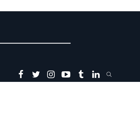
facebook
twitter
instagram
youtube
tumblr
linkedin
SEARCH