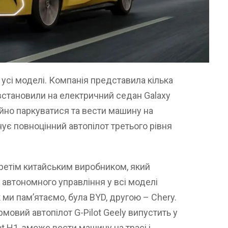
 усі моделі. Компанія представила кілька
 встановили на електричний седан Galaxy
ійно паркуватися та вести машину на
нує повноцінний автопілот третього рівня
ретім китайським виробником, який
автономного управління у всі моделі
 ми пам’ятаємо, була BYD, другою – Chery.
рмовий автопілот G-Pilot Geely випустить у
ot H1, зможе вести машину на трасі і