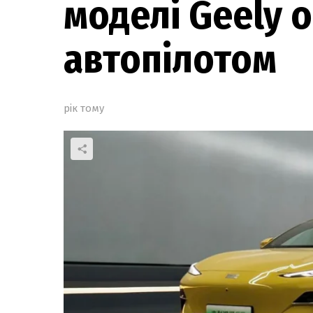
моделі Geely 
автопілотом
рік тому