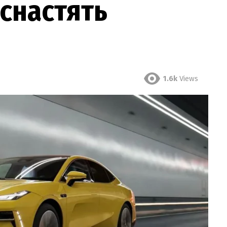
оснастять
1.6k
Views