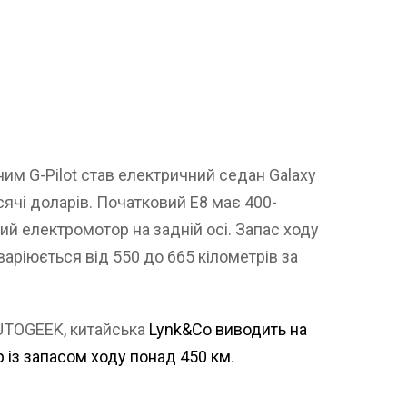
м G-Pilot став електричний седан Galaxy
исячі доларів. Початковий E8 має 400-
ий електромотор на задній осі. Запас ходу
варіюється від 550 до 665 кілометрів за
UTOGEEK, китайська
Lynk&Co виводить на
 із запасом ходу понад 450 км
.