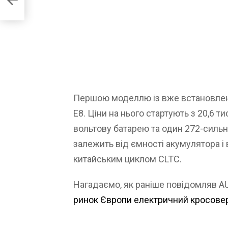
Першою моделлю із вже встановлени
E8. Ціни на нього стартують з 20,6 т
вольтову батарею та один 272-сильн
залежить від ємності акумулятора і 
китайським циклом CLTC.
Нагадаємо, як раніше повідомляв A
ринок Європи електричний кросовер