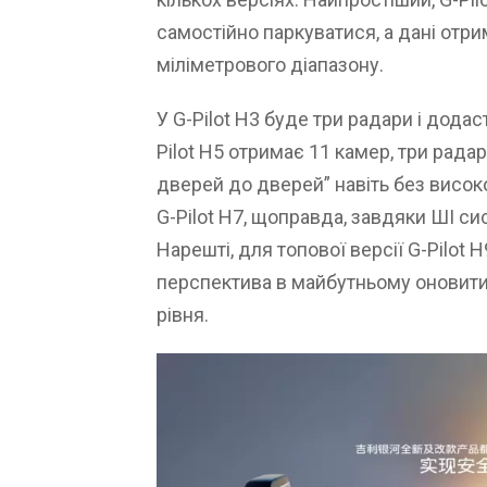
самостійно паркуватися, а дані отри
міліметрового діапазону.
У G-Pilot H3 буде три радари і додас
Pilot H5 отримає 11 камер, три радар
дверей до дверей” навіть без високо
G-Pilot H7, щоправда, завдяки ШІ с
Нарешті, для топової версії G-Pilot 
перспектива в майбутньому оновити
рівня.