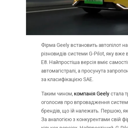
Фірма Geely встановить автопілот на
різновидів системи G-Pilot, яку вже
E8. Найпростіша версія вміє самост
автомагістралі, а просунута запропо
за класифікацією SAE.
Таким чином,
компанія Geely
стала т
оголосив про впровадження систем 
брендів, що їй належать. Першою, як
За аналогією з конкурентами свій фі
кількох версіях. Найпростіший, G-Pil