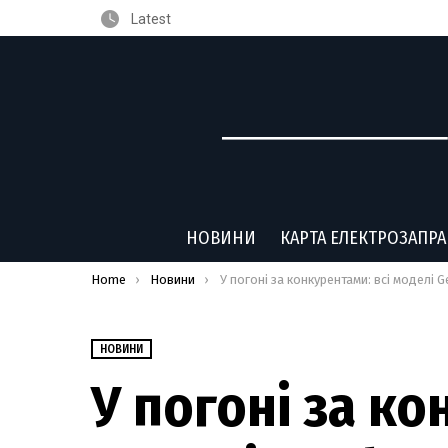
Latest
НОВИНИ
КАРТА ЕЛЕКТРОЗАПР
You are here:
Home
Новини
У погоні за конкурентами: всі моделі Geely оснастять автопілото
НОВИНИ
У погоні за ко