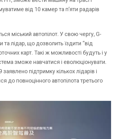
муватиме від 10 камер та п’яти радарів
ться міський автопілот. У свою чергу, G-
и та лідар, що дозволить їздити “від
точних карт. Такі ж можливості будуть і у
истема зможе навчатися і еволюціонувати.
H9 заявлено підтримку кількох лідарів і
ся до повноцінного автопілота третього