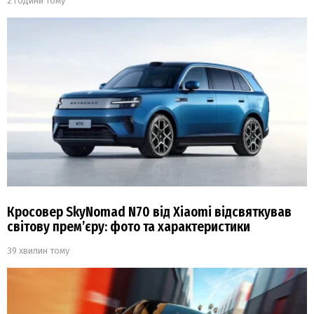
2 години тому
Кросовер SkyNomad N70 від Xiaomi відсвяткував
світову прем’єру: фото та характеристики
39 хвилин тому