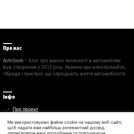
Про нас
AutoGeek
– блог про високі технології в автомобілях.
Був створений у 2013 році. Новини про електромобілі,
гібриди і пристрої, що спрощують життя автомобіліста.
Інфо
Про проект
Реклама на сайті
Правила використання матеріалів
Ми використовуємо файли cookie на нашому веб-сайті,
щоб надати вам найбільш релевантний досвід,
запам’ятавши ваші уподобання та повторюючи