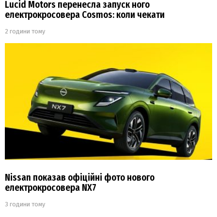
Lucid Motors перенесла запуск ного
електрокросовера Cosmos: коли чекати
2 години тому
Nissan показав офіційні фото нового
електрокросовера NX7
3 години тому