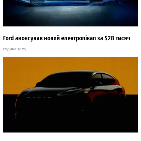
Ford анонсував новий електропікап за $28 тисяч
година тому