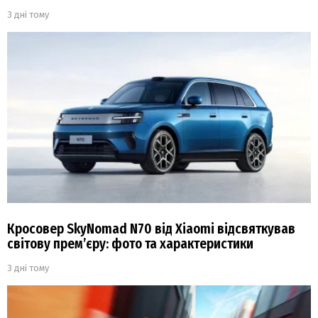
3 дні тому
Кросовер SkyNomad N70 від Xiaomi відсвяткував
світову прем’єру: фото та характеристики
3 дні тому