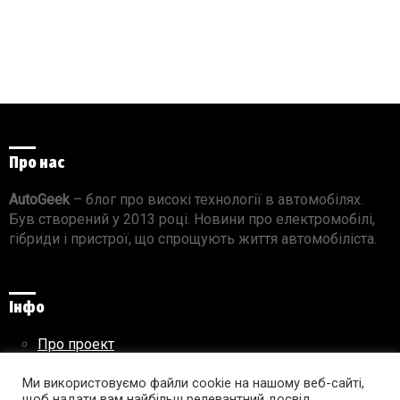
Про нас
AutoGeek
– блог про високі технології в автомобілях.
Був створений у 2013 році. Новини про електромобілі,
гібриди і пристрої, що спрощують життя автомобіліста.
Інфо
Про проект
Реклама на сайті
Правила використання матеріалів
Ми використовуємо файли cookie на нашому веб-сайті,
щоб надати вам найбільш релевантний досвід,