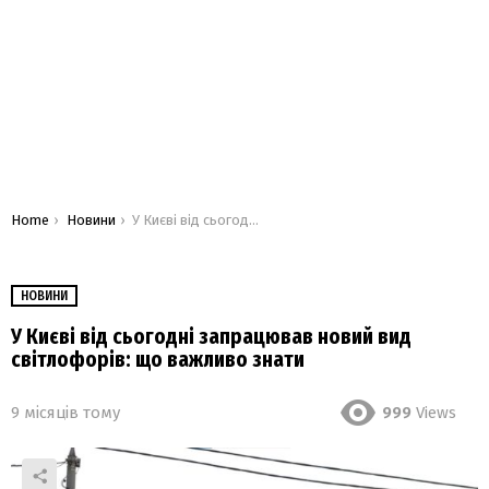
You are here:
Home
Новини
У Києві від сьогодні запрацював новий вид світлофорів: що важливо знати
НОВИНИ
У Києві від сьогодні запрацював новий вид
світлофорів: що важливо знати
9 місяців тому
999
Views