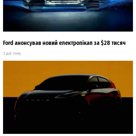
Ford анонсував новий електропікап за $28 тисяч
3 дні тому