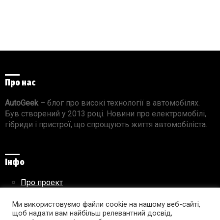
Про нас
AutoGeek
– блог про високі технології в автомобілях.
Був створений у 2013 році. Новини про електромобілі,
гібриди і пристрої, що спрощують життя автомобіліста.
Інфо
Про проект
Реклама на сайті
Правила використання матеріалів
Ми використовуємо файли cookie на нашому веб-сайті,
щоб надати вам найбільш релевантний досвід,