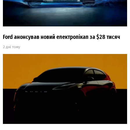
Ford анонсував новий електропікап за $28 тисяч
2 дні тому