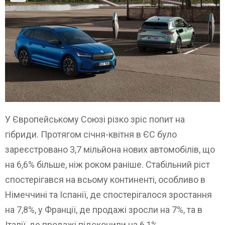
У Європейському Союзі різко зріс попит на
гібриди. Протягом січня-квітня в ЄС було
зареєстровано 3,7 мільйона нових автомобілів, що
на 6,6% більше, ніж роком раніше. Стабільний ріст
спостерігався на всьому континенті, особливо в
Німеччині та Іспанії, де спостерігалося зростання
на 7,8%, у Франції, де продажі зросли на 7%, та в
Італії, де продажі підскочили на 6,1%.