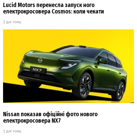
Lucid Motors перенесла запуск ного
електрокросовера Cosmos: коли чекати
2 дні тому
Nissan показав офіційні фото нового
електрокросовера NX7
2 дні тому