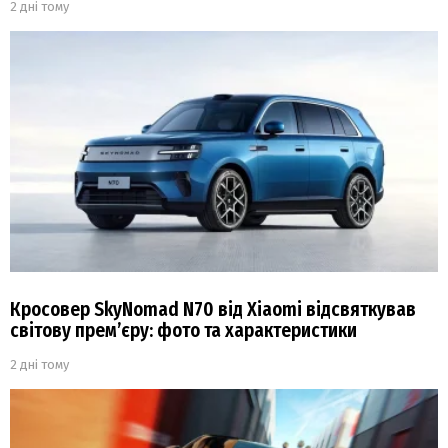
2 дні тому
Кросовер SkyNomad N70 від Xiaomi відсвяткував
світову прем’єру: фото та характеристики
2 дні тому