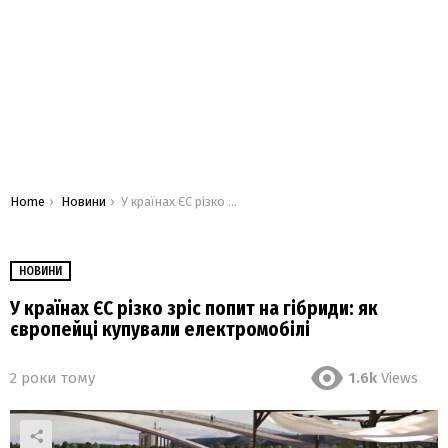
You are here:
Home
Новини
У країнах ЄС різко зріс попит на гібриди: як європейці купували електромобілі
НОВИНИ
У країнах ЄС різко зріс попит на гібриди: як
європейці купували електромобілі
2 роки тому
1.6k
Views