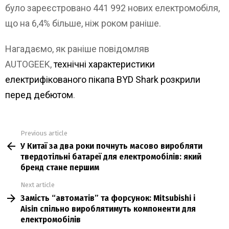
було зареєстровано 441 992 нових електромобіля,
що на 6,4% більше, ніж роком раніше.
Нагадаємо, як раніше повідомляв
AUTOGEEK,
технічні характеристики
електрифікованого пікапа BYD Shark розкрили
перед дебютом
.
Previous article
See
У Китаї за два роки почнуть масово виробляти
more
твердотільні батареї для електромобілів: який
бренд стане першим
Next article
Замість “автоматів” та форсунок: Mitsubishi і
Aisin спільно вироблятимуть компоненти для
електромобілів