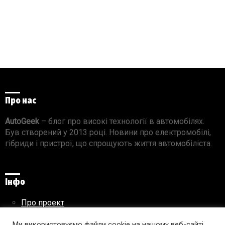
Про нас
AutoGeek
– блог про високі технології в автомобілях.
Був створений у 2013 році. Новини про електромобілі,
гібриди і пристрої, що спрощують життя автомобіліста.
Інфо
Про проект
Реклама на сайті
Ми використовуємо файли cookie на нашому веб-сайті,
Правила використання матеріалів