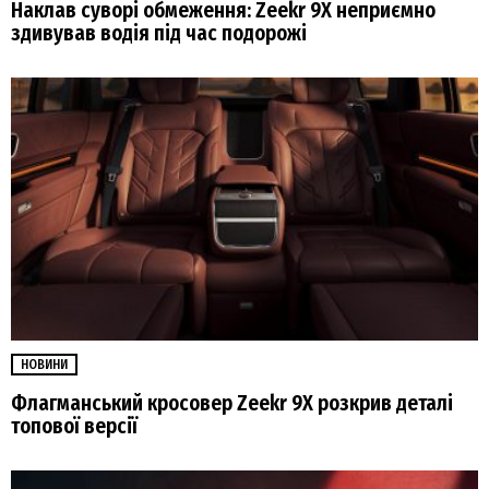
Наклав суворі обмеження: Zeekr 9X неприємно
здивував водія під час подорожі
НОВИНИ
Флагманський кросовер Zeekr 9Х розкрив деталі
топової версії