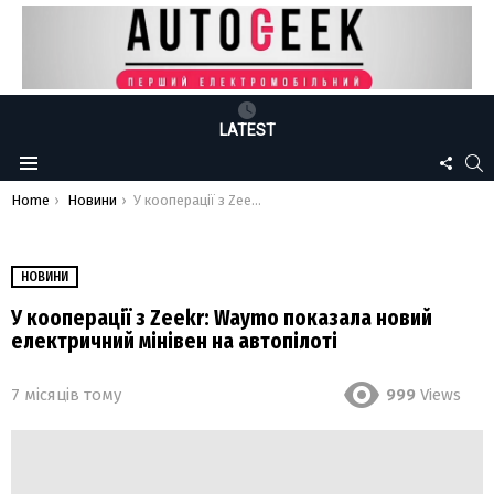
LATEST
FOLLO
S
Menu
US
You are here:
Home
Новини
У кооперації з Zeekr: Waymo показала новий електричний мінівен на автопілоті
НОВИНИ
У кооперації з Zeekr: Waymo показала новий
електричний мінівен на автопілоті
7 місяців тому
999
Views