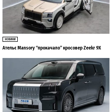
НОВИНИ
Ательє Mansory “прокачало” кросовер Zeekr 9X