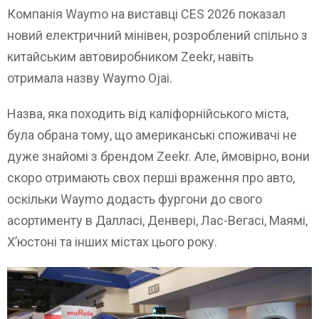
Компанія Waymo на виставці CES 2026 показал
новий електричний мінівен, розроблений спільно з
китайським автовиробником Zeekr, навіть
отримала назву Waymo Ojai.
Назва, яка походить від каліфорнійського міста,
була обрана тому, що американські споживачі не
дуже знайомі з брендом Zeekr. Але, ймовірно, вони
скоро отримають свох перші враження про авто,
оскільки Waymo додасть фургони до свого
асортименту в Далласі, Денвері, Лас-Вегасі, Маямі,
Х’юстоні та інших містах цього року.