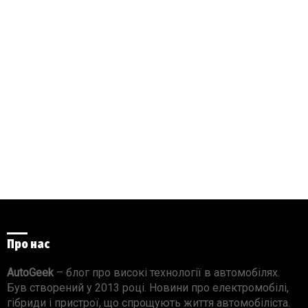
Про нас
AutoGeek
– блог про високі технології в автомобілях.
Був створений у 2013 році. Новини про електромобілі,
гібриди і пристрої, що спрощують життя автомобіліста.