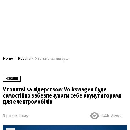
You are here:
Home
Новини
У гонитві за лідерством: Volkswagen буде самостійно забезпечувати себе акумуляторами для електромобілів
НОВИНИ
У гонитві за лідерством: Volkswagen буде
самостійно забезпечувати себе акумуляторами
для електромобілів
5 років тому
1.4k
Views