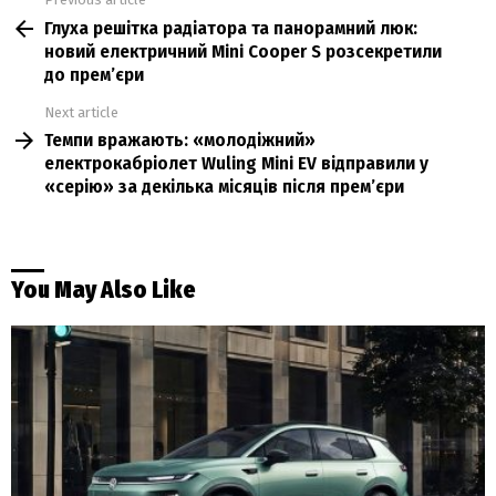
See
Глуха решітка радіатора та панорамний люк:
more
новий електричний Mini Cooper S розсекретили
до прем’єри
Next article
Темпи вражають: «молодіжний»
електрокабріолет Wuling Mini EV відправили у
«серію» за декілька місяців після прем’єри
You May Also Like