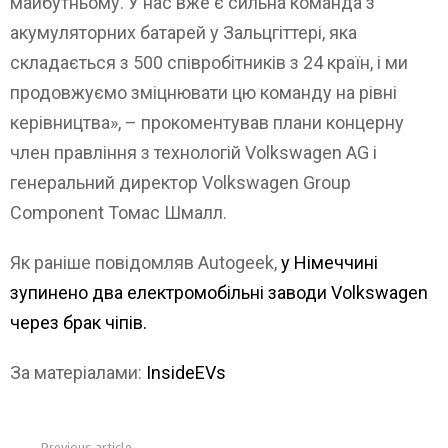
майбутньому. У нас вже є сильна команда з
акумуляторних батарей у Зальцгіттері, яка
складається з 500 співробітників з 24 країн, і ми
продовжуємо зміцнювати цю команду на рівні
керівництва», – прокоментував плани концерну
член правління з технологій Volkswagen AG і
генеральний директор Volkswagen Group
Component Томас Шмалл.
Як раніше повідомляв Autogeek,
у Німеччині
зупинено два електромобільні заводи Volkswagen
через брак чіпів.
За матеріалами:
InsideEVs
Previous article