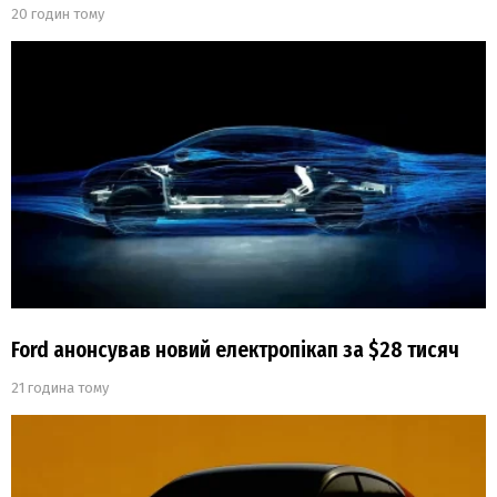
20 годин тому
Ford анонсував новий електропікап за $28 тисяч
21 година тому