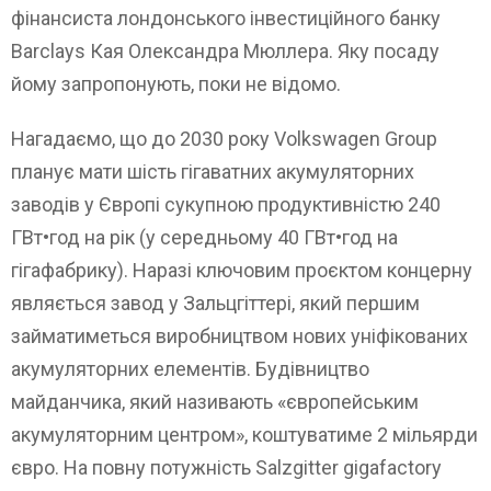
фінансиста лондонського інвестиційного банку
Barclays Кая Олександра Мюллера. Яку посаду
йому запропонують, поки не відомо.
Нагадаємо, що до 2030 року Volkswagen Group
планує мати шість гігаватних акумуляторних
заводів у Європі сукупною продуктивністю 240
ГВт•год на рік (у середньому 40 ГВт•год на
гігафабрику). Наразі ключовим проєктом концерну
являється завод у Зальцгіттері, який першим
займатиметься виробництвом нових уніфікованих
акумуляторних елементів. Будівництво
майданчика, який називають «європейським
акумуляторним центром», коштуватиме 2 мільярди
євро. На повну потужність Salzgitter gigafactory