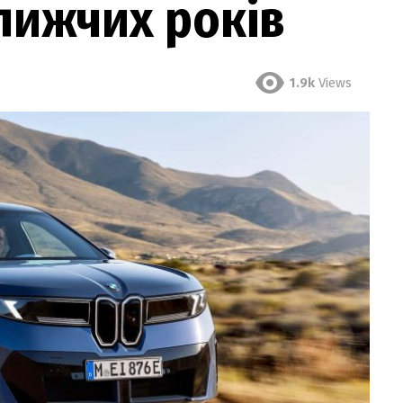
лижчих років
1.9k
Views