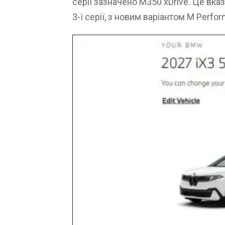
серії зазначено M350 xDrive. Це вка
3-ї серії, з новим варіантом M Perfo