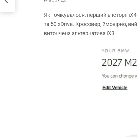
Як і очікувалося, перший в історії iX
та 50 xDrive. Кросовер, ймовірно, ви
витончена альтернатива iX3.