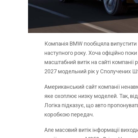
Компанія BMW пообіцяла випустити б
наступного року. Хоча офіційно пок
масштабний витік на сайті компанії 
2027 модельний рік у Сполучених Ш
Американський сайт компанії ненав
яке охоплює низку моделей. Так, ві
Логіка підказує, що авто пропонув
коробкою передач.
Але масовий витік інформації виходит