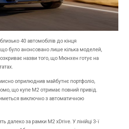
лизько 40 автомобілів до кінця
и що було анонсовано лише кілька моделей,
розкриває назви того, що Мюнхен готує на
татах.
мисно оприлюднив майбутнє портфоліо,
домо, що купе M2 отримає повний привід.
атиметься виключно з автоматичною
ь далеко за рамки M2 xDrive. У лінійці 3-ї