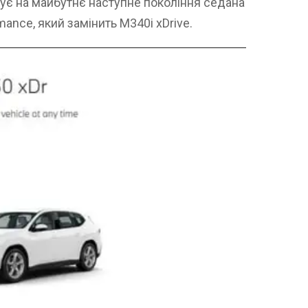
зує на майбутнє наступне покоління седана
rmance, який замінить M340i xDrive.