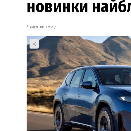
новинки найб
5 місяців тому