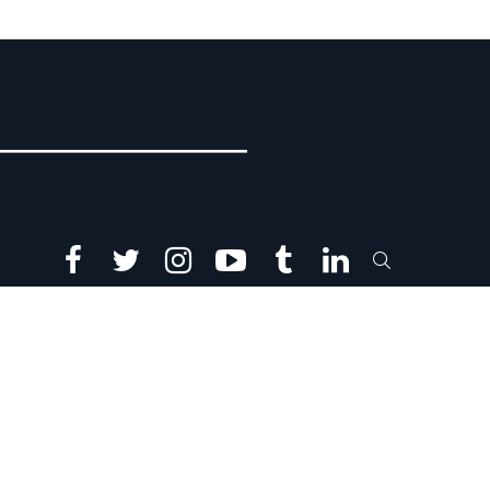
facebook
twitter
instagram
youtube
tumblr
linkedin
SEARCH