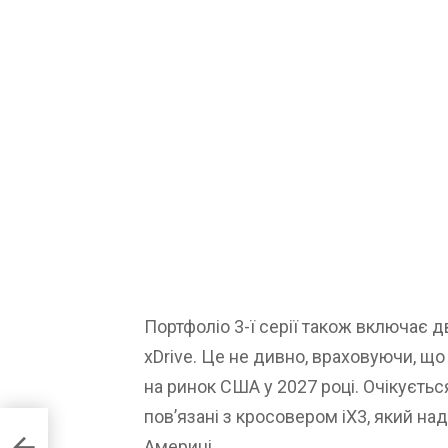
Портфоліо 3-ї серії також включає дві
xDrive. Це не дивно, враховуючи, щ
на ринок США у 2027 році. Очікуєтьс
пов’язані з кросовером iX3, який над
Америці.