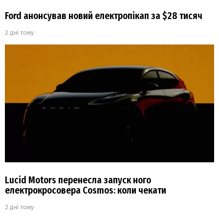
Ford анонсував новий електропікап за $28 тисяч
2 дні тому
Lucid Motors перенесла запуск ного
електрокросовера Cosmos: коли чекати
2 дні тому