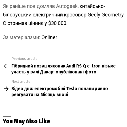
Як раніше повідомляв Autogeek,
китайсько-
білоруський електричний кросовер Geely Geometry
C отримав цінник у $30 000.
За матеріалами:
Onliner
Previous article
See
Гібридний позашляховик Audi RS Q e-tron візьме
more
участь у ралі Дакар: опубліковані фото
Next article
Відео дня: електромобілі Tesla почали дивно
реагувати на Місяць вночі
You May Also Like