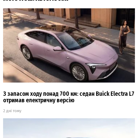
З запасом ходу понад 700 км: седан Buick Electra L7
отримав електричну версію
2 дні тому