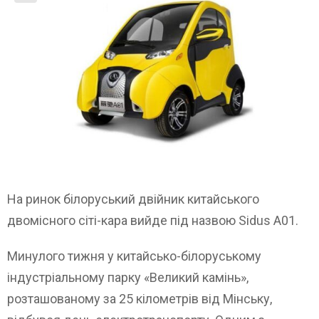
На ринок білоруський двійник китайського
двомісного сіті-кара вийде під назвою Sidus A01.
Минулого тижня у китайсько-білоруському
індустріальному парку «Великий камінь»,
розташованому за 25 кілометрів від Мінську,