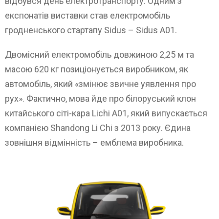
відбувся день електротранспорту. Одним з
експонатів виставки став електромобіль
гродненського стартапу Sidus – Sidus A01.
Двомісний електромобіль довжиною 2,25 м та
масою 620 кг позиціонується виробником, як
автомобіль, який «змінює звичне уявлення про
рух». Фактично, мова йде про білоруський клон
китайського сіті-кара Lichi A01, який випускається
компанією Shandong Li Chi з 2013 року. Єдина
зовнішня відмінність – емблема виробника.