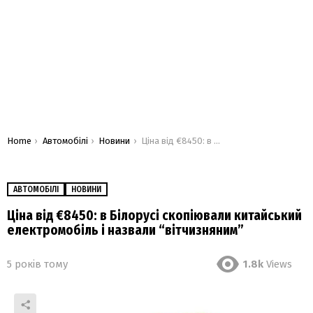
You are here:
Home
Автомобілі
Новини
Ціна від €8450: в Білорусі скопіювали китайський електромобіль і назвали “вітчизняним”
АВТОМОБІЛІ
НОВИНИ
Ціна від €8450: в Білорусі скопіювали китайський
електромобіль і назвали “вітчизняним”
5 років тому
1.8k
Views