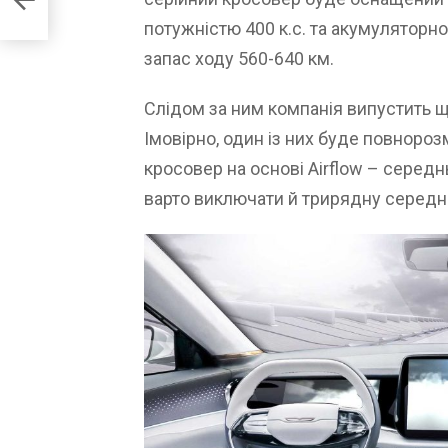
потужністю 400 к.с. та акумуляторн
запас ходу 560-640 км.
Слідом за ним компанія випустить щ
Імовірно, один із них буде повноро
кросовер на основі Airflow – серед
варто виключати й трирядну середн