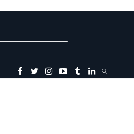
facebook
twitter
instagram
youtube
tumblr
linkedin
SEARCH