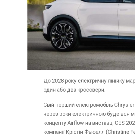
До 2028 року електричну лінійку мар
один або два кросовери.
Свій перший електромобіль Chrysler
через роки електричною буде вся мо
концепту Airflow на виставці CES 20
компанії Крістін Фьюелл (Christine Fe