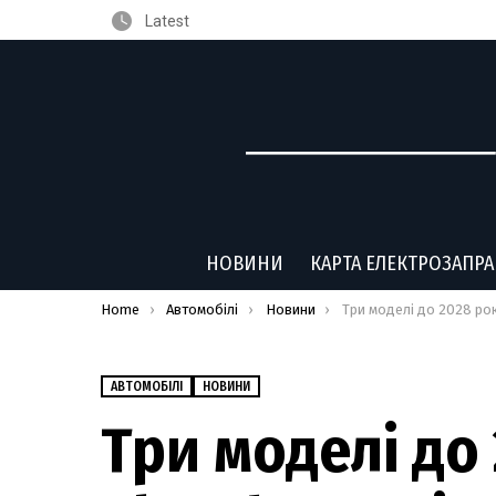
Latest
НОВИНИ
КАРТА ЕЛЕКТРОЗАПР
You are here:
Home
Автомобілі
Новини
Три моделі до 2028 року: Chrysler поділився подроби
АВТОМОБІЛІ
НОВИНИ
Три моделі до 