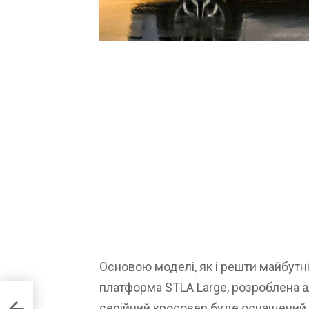
Основою моделі, як і решти майбутн
платформа STLA Large, розроблена аль
серійний кросовер буде оснащени
IGN