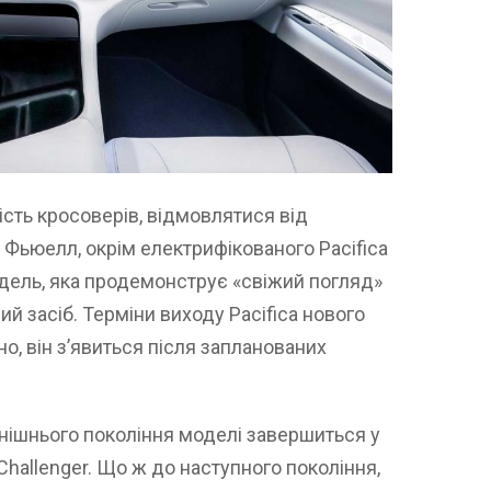
ть кросоверів, відмовлятися від
в Фьюелл, окрім електрифікованого Pacifica
дель, яка продемонструє «свіжий погляд»
ий засіб. Терміни виходу Pacifica нового
но, він з’явиться після запланованих
нішнього покоління моделі завершиться у
 Challenger. Що ж до наступного покоління,