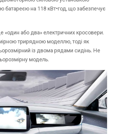
ою батареєю на 118 кВт•год, що забезпечує
е «один або два» електричних кросовери.
змірною трирядною моделлю, тоді як
ньорозмірний із двома рядами сидінь. Не
ьорозмірну модель.