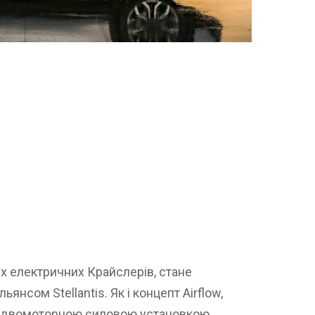
іх електричних Крайслерів, стане
янсом Stellantis. Як і концепт Airflow,
й двомоторною силовою установкою