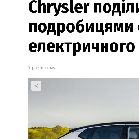
Chrysler поділ
подробицями 
електричного
5 років тому