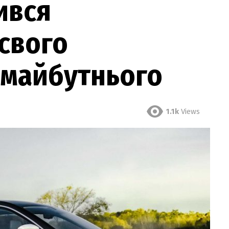
ився
свого
 майбутнього
1.1k
Views