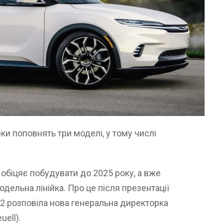
ки поповнять три моделі, у тому числі
 обіцяє побудувати до 2025 року, а вже
дельна лінійка. Про це після презентації
22 розповіла нова генеральна директорка
uell).