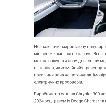
Незважаючи назростаючу популярніс
мінівенім компанія не планує. Зі слі
можна очікувати нову досконалу мо
на мінівен, як «сімейний» транспортн
покоління вона не поточнила. Імовір
електричних кросоверів.
Виробництво седана Chrysler 300 ни
2024 році, разом із Dodge Charger та