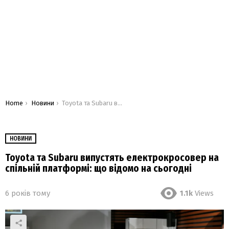
You are here:
Home
Новини
Toyota та Subaru випустять електрокросовер на спільній платформі: що відомо на сьогодні
НОВИНИ
Toyota та Subaru випустять електрокросовер на
спільній платформі: що відомо на сьогодні
6 років тому
1.1k
Views