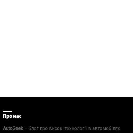
Про нас
AutoGeek
– блог про високі технології в автомобілях.