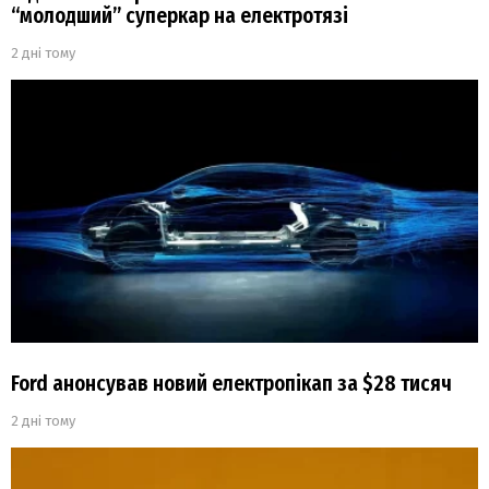
“молодший” суперкар на електротязі
2 дні тому
Ford анонсував новий електропікап за $28 тисяч
2 дні тому