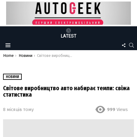
LATEST
FOLLO
S
Menu
US
You are here:
Home
Новини
Світове виробництво авто набирає темпи: свіжа статистика
НОВИНИ
Світове виробництво авто набирає темпи: свіжа
статистика
8 місяців тому
999
Views