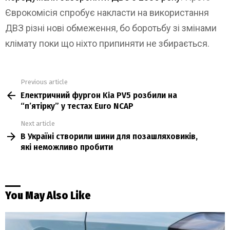
Єврокомісія спробує накласти на використання
ДВЗ різні нові обмеження, бо боротьбу зі змінами
клімату поки що ніхто припиняти не збирається.
Previous article
See
Електричний фургон Kia PV5 розбили на
more
“п’ятірку” у тестах Euro NCAР
Next article
В Україні створили шини для позашляховиків,
які неможливо пробити
You May Also Like