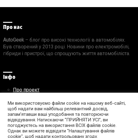
Про нас
AutoGeek
– блог про високі технології в автомобілях.
Був створений у 2013 році. Новини про електромобілі,
гібриди і пристрої, що спрощують життя автомобіліста.
Інфо
Про проект
Реклама на сайті
Ми використовуємо файли cookie на нашому веб-сайті,
Правила використання матеріалів
щоб надати вам найбільш релевантний досвід,
запам’ятавши ваші уподобання та повторюючи
відвідування. Натискаючи “ПРИЙНЯТИ УСІ”, ви
погоджуєтесь на використання ВСІХ файлів cookie.
Підпишись на AutoGeek!
Однак ви можете відвідати "Налаштування файлів
cookie", щоб надати контрольовану згоду.
facebook
twitter
instagram
youtube
tumblr
linkedin