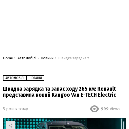
You are here:
Home
Автомобілі
Новини
Швидка зарядка та запас ходу 265 км: Renault представила новий Kangoo Van E-TECH Electric
АВТОМОБІЛІ
НОВИНИ
Швидка зарядка та запас ходу 265 км: Renault
представила новий Kangoo Van E-TECH Electric
5 років тому
999
Views