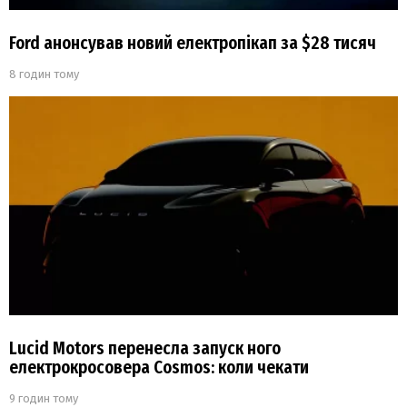
Ford анонсував новий електропікап за $28 тисяч
8 годин тому
Lucid Motors перенесла запуск ного
електрокросовера Cosmos: коли чекати
9 годин тому