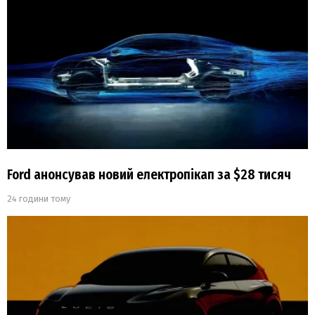
Ford анонсував новий електропікап за $28 тисяч
24 години тому