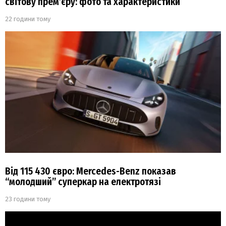
світову прем’єру: фото та характеристики
22 години тому
Від 115 430 євро: Mercedes-Benz показав
“молодший” суперкар на електротязі
23 години тому