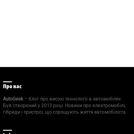
Про нас
AutoGeek
– блог про високі технології в автомобілях.
Був створений у 2013 році. Новини про електромобілі,
гібриди і пристрої, що спрощують життя автомобіліста.