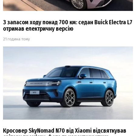
З запасом ходу понад 700 км: седан Buick Electra L7
отримав електричну версію
21 година тому
Кросовер SkyNomad N70 від Xiaomi відсвяткував