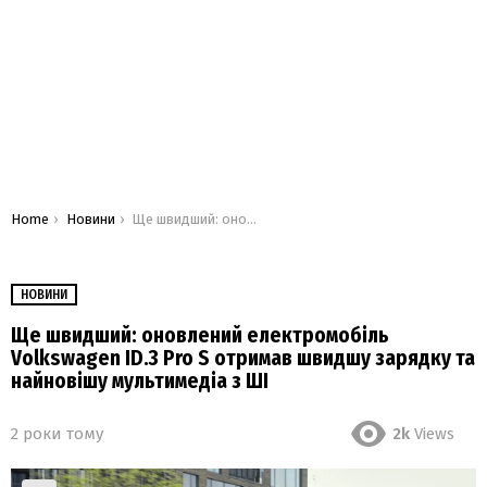
You are here:
Home
Новини
Ще швидший: оновлений електромобіль Volkswagen ID.3 Pro S отримав швидшу зарядку та найновішу мультимедіа з ШІ
НОВИНИ
Ще швидший: оновлений електромобіль
Volkswagen ID.3 Pro S отримав швидшу зарядку та
найновішу мультимедіа з ШІ
2 роки тому
2k
Views