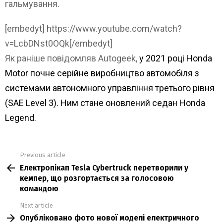
гальмування.
[embedyt] https://www.youtube.com/watch?
v=LcbDNst0OQk[/embedyt]
Як раніше повідомляв Autogeek,
у 2021 році Honda
Motor почне серійне виробництво автомобіля з
системами автономного управління третього рівня
(SAE Level 3). Ним стане оновлений седан Honda
Legend.
Previous article
See
Електропікап Tesla Cybertruck перетворили у
more
кемпер, що розгортається за голосовою
командою
Next article
Опубліковано фото нової моделі електричного