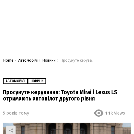
You are here:
Home
Автомобілі
Новини
Просунуте керування: Toyota Mirai і Lexus LS отримають автопілот другого рівня
АВТОМОБІЛІ
НОВИНИ
Просунуте керування: Toyota Mirai і Lexus LS
отримають автопілот другого рівня
5 років тому
1.1k
Views