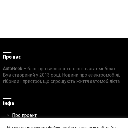
Про нас
AutoGeek
– блог про високі технології в автомобілях.
Був створений у 2013 році. Новини про електромобілі,
гібриди і пристрої, що спрощують життя автомобіліста.
Інфо
Про проект
Реклама на сайті
Правила використання матеріалів
Ми використовуємо файли cookie на нашому веб-сайті,