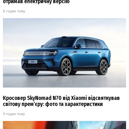
отримав електричну версію
8 годин тому
Кросовер SkyNomad N70 від Xiaomi відсвяткував
світову прем’єру: фото та характеристики
9 годин тому