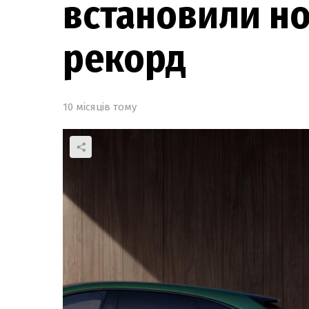
встановили но
рекорд
10 місяців тому