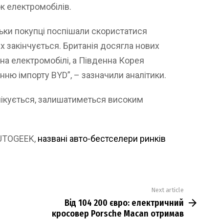
ок електромобілів.
ьки покупці поспішали скористатися
их закінчується. Британія досягла нових
а електромобілі, а Південна Корея
ню імпорту BYD”, – зазначили аналітики.
чікується, залишатиметься високим
AUTOGEEK,
названі авто-бестселери ринків
Next article
Від 104 200 євро: електричний
кросовер Porsche Macan отримав