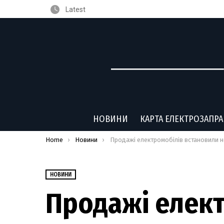
Latest
НОВИНИ
КАРТА ЕЛЕКТРОЗАПР
You are here:
Home
Новини
Продажі електромобілів встановили новий світовий реко
НОВИНИ
Продажі елек