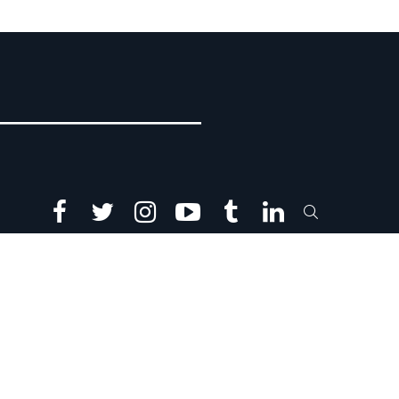
facebook
twitter
instagram
youtube
tumblr
linkedin
SEARCH