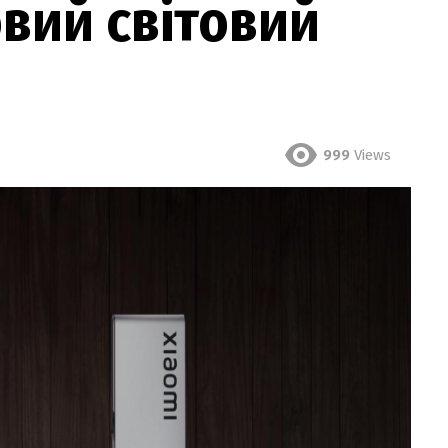
вий світовий
999
Views