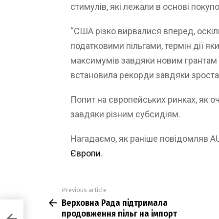
стимулів, які лежали в основі покуп
“США різко вирвалися вперед, оскіл
податковими пільгами, термін дії як
максимумів завдяки новим грантам н
встановила рекорди завдяки зростан
Попит на європейських ринках, як о
завдяки різним субсидіям.
Нагадаємо, як раніше повідомляв 
Європи
.
Previous article
See
Верховна Рада підтримала
more
продовження пільг на імпорт
ння