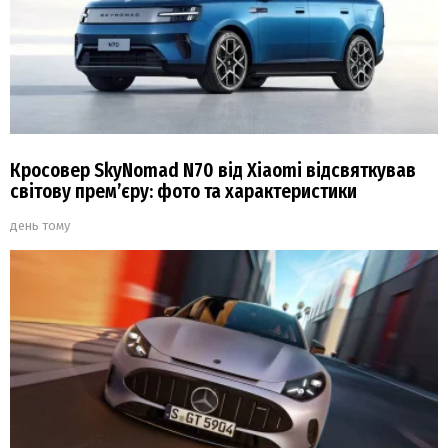
Кросовер SkyNomad N70 від Xiaomi відсвяткував
світову прем’єру: фото та характеристики
день тому