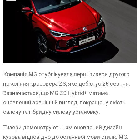
Компанія MG опублікувала перші тизери другого
покоління кросовера ZS, яке дебютує 28 серпня.
Зазначається, що MG ZS Hybrid+ матиме
оновлений зовнішній вигляд, покращену якість
салону та гібридну силову установку.
Тизери демонструють нам оновлений дизайн
кузова відповідно до останньої мови стилю MG.