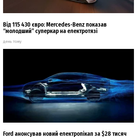
Від 115 430 євро: Mercedes-Benz показав
“молодший” суперкар на електротязі
день тому
Ford анонсував новий електропікап за $28 тисяч