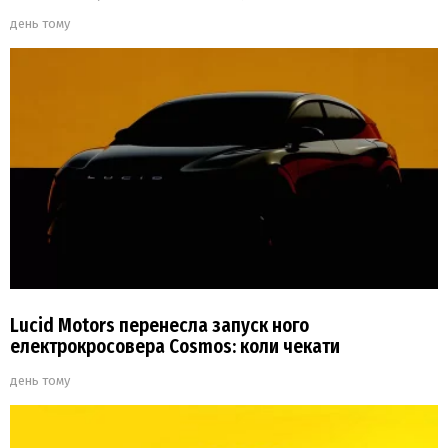
день тому
Lucid Motors перенесла запуск ного
електрокросовера Cosmos: коли чекати
день тому