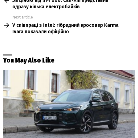
За ціною від $14 000: Can-Am представив
more
одразу кілька електробайків
Next article
У співпраці з Intel: гібридний кросовер Karma
Ivara показали офіційно
You May Also Like