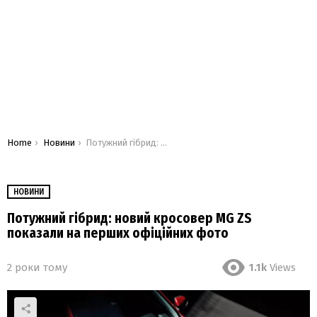
You are here:
Home
Новини
Потужний гібрид: новий кросовер MG ZS показали на перших офіційних фото
НОВИНИ
Потужний гібрид: новий кросовер MG ZS
показали на перших офіційних фото
2 роки тому
1.1k
Views