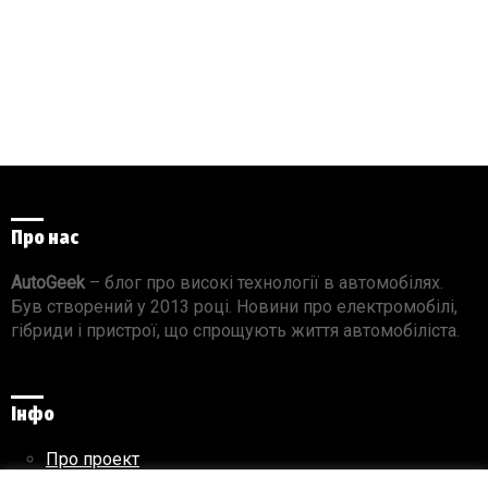
Про нас
AutoGeek
– блог про високі технології в автомобілях.
Був створений у 2013 році. Новини про електромобілі,
гібриди і пристрої, що спрощують життя автомобіліста.
Інфо
Про проект
Реклама на сайті