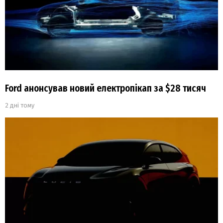
Ford анонсував новий електропікап за $28 тисяч
2 дні тому