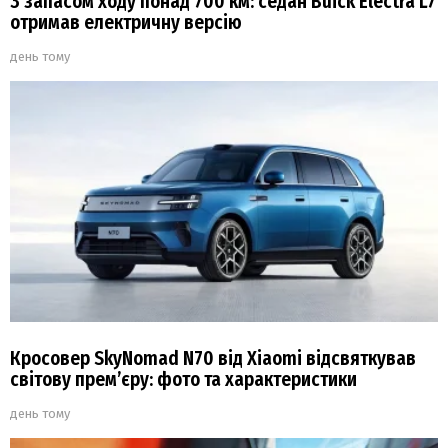
З запасом ходу понад 700 км: седан Buick Electra L7
отримав електричну версію
день тому
Кросовер SkyNomad N70 від Xiaomi відсвяткував
світову прем’єру: фото та характеристики
день тому