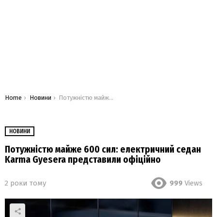
You are here:
Home
Новини
Потужністю майже 600 сил: електричний седан Karma Gyesera представили офіційно
НОВИНИ
Потужністю майже 600 сил: електричний седан
Karma Gyesera представили офіційно
2 роки тому
999
Views