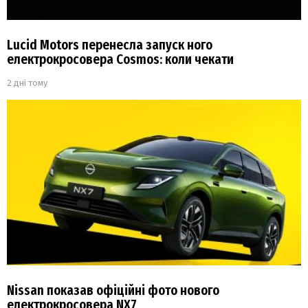
Lucid Motors перенесла запуск ного
електрокросовера Cosmos: коли чекати
2 дні тому
Nissan показав офіційні фото нового
електрокросовера NX7