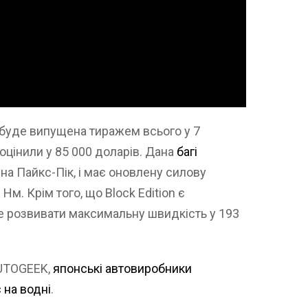
n буде випущена тиражем всього у 7
цінили у 85 000 доларів. Дана
багі
на Пайкс-Пік, і має оновлену силову
Нм. Крім того, що Block Edition є
же розвивати максимальну швидкість у 193
AUTOGEEK,
японські автовиробники
 на водні
.