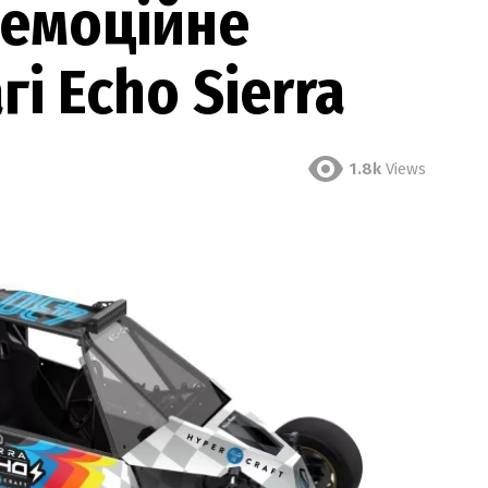
 емоційне
і Echo Sierra
1.8k
Views