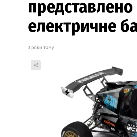
представлено
електричне баг
3 роки тому