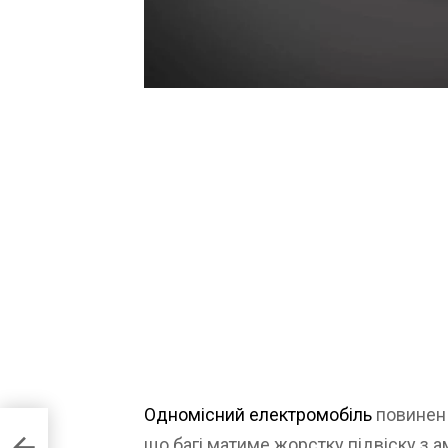
Одномісний електромобіль
повинен 
що багі матиме жорстку підвіску з 