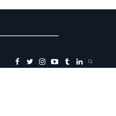
facebook
twitter
instagram
youtube
tumblr
linkedin
SEARCH