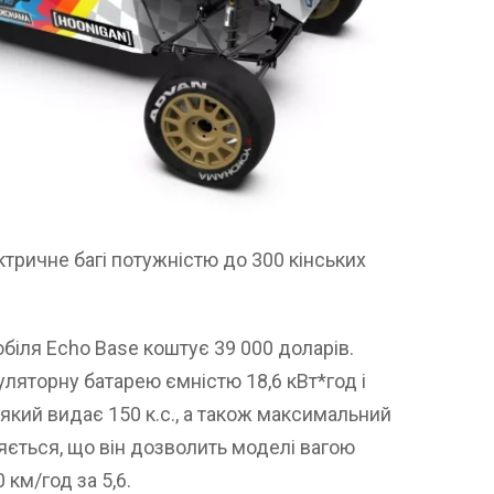
тричне багі потужністю до 300 кінських
біля Echo Base коштує 39 000 доларів.
ляторну батарею ємністю 18,6 кВт*год і
який видає 150 к.с., а також максимальний
яється, що він дозволить моделі вагою
 км/год за 5,6.