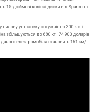
ть 15-дюймові колісні диски від Sparco та
у силову установку потужністю 300 к.с. і
іна збільшуються до 680 кг і 74 900 доларів
 даного електромобіля становить 161 км/