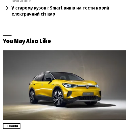
Next article
У старому кузові: Smart вивів на тести новий
електричний сітікар
You May Also Like
НОВИНИ