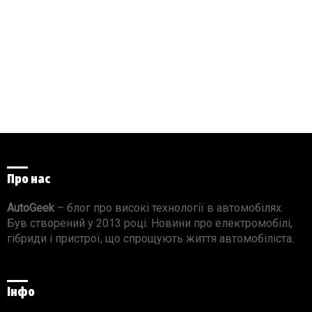
Про нас
AutoGeek
– блог про високі технології в автомобілях.
Був створений у 2013 році. Новини про електромобілі,
гібриди і пристрої, що спрощують життя автомобіліста.
Інфо