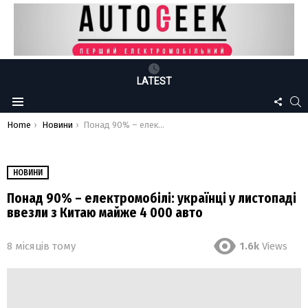
LATEST
FOLLO
S
Menu
US
You are here:
Home
Новини
Понад 90% – електромобілі: українці у листопаді ввезли з Китаю майже 4 000 авто
НОВИНИ
Понад 90% – електромобілі: українці у листопаді
ввезли з Китаю майже 4 000 авто
8 місяців тому
1.6k
Views