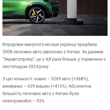
Впродовж минулого місяця українці придбали
3908 легкових авто, ввезених з Китаю. За даними
“Укравтопрому”, це у 4,8 раза більше, у порівнянні з
листопадом 2024 року.
З цієї кількості: нових – 3269 авто (+368%);
вживаних – 639 машин (+415%). Абсолютна
більшість легкових авто з Китаю були
електромобілі – 93%.