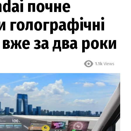
ndai почне
и голографічні
 вже за два роки
1.1k
Views