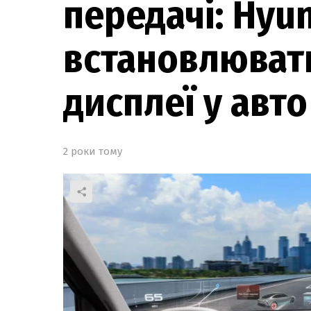
передачі: Hyu
встановлюват
дисплеї у авто
2 роки тому