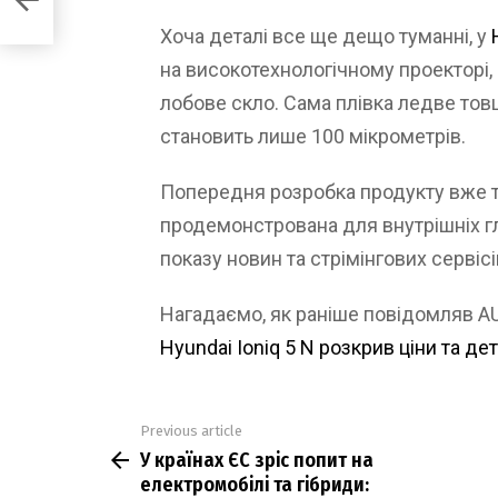
тика
Хоча деталі все ще дещо туманні, у
на високотехнологічному проекторі, а
лобове скло. Сама плівка ледве тов
становить лише 100 мікрометрів.
Попередня розробка продукту вже тр
продемонстрована для внутрішніх гло
показу новин та стрімінгових сервісі
Нагадаємо, як раніше повідомляв 
Hyundai Ioniq 5 N розкрив ціни та де
Previous article
See
У країнах ЄС зріс попит на
more
електромобілі та гібриди: