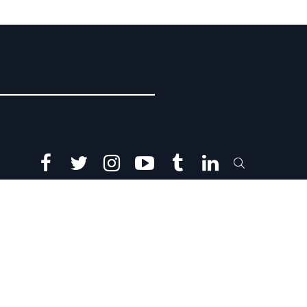
facebook
twitter
instagram
youtube
tumblr
linkedin
SEARCH