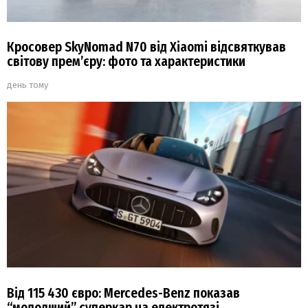
Кросовер SkyNomad N70 від Xiaomi відсвяткував
світову прем’єру: фото та характеристики
день тому
Від 115 430 євро: Mercedes-Benz показав
“молодший” суперкар на електротязі