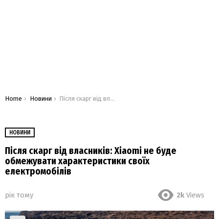
You are here:
Home
Новини
Після скарг від власників: Xiaomi не буде обмежувати характеристики своїх електромобілів
НОВИНИ
Після скарг від власників: Xiaomi не буде
обмежувати характеристики своїх
електромобілів
рік тому
2k
Views