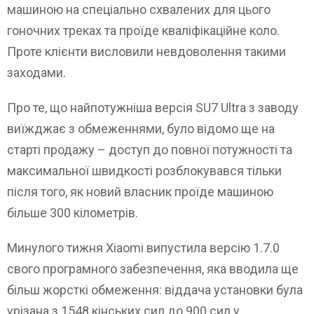
машиною на спеціально схвалених для цього
гоночних треках та проїде кваліфікаційне коло.
Проте клієнти висловили невдоволення такими
заходами.
Про те, що найпотужніша версія SU7 Ultra з заводу
виїжджає з обмеженнями, було відомо ще на
старті продажу – доступ до повної потужності та
максимальної швидкості розблокувався тільки
після того, як новий власник проїде машиною
більше 300 кілометрів.
Минулого тижня Xiaomi випустила версію 1.7.0
свого програмного забезпечення, яка вводила ще
більш жорсткі обмеження: віддача установки була
урізана з 1548 кінських сил до 900 сил у