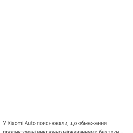
У Xiaomi Auto пояснювали, що обмеження
продиктовані виключно міркуваннями безпеки –