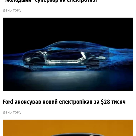
день тому
Ford анонсував новий електропікап за $28 тисяч
день тому