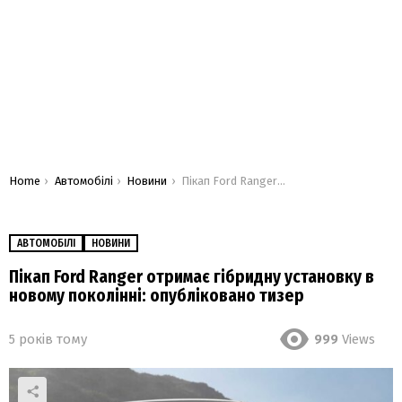
You are here:
Home
Автомобілі
Новини
Пікап Ford Ranger отримає гібридну установку в новому поколінні: опубліковано тизер
АВТОМОБІЛІ
НОВИНИ
Пікап Ford Ranger отримає гібридну установку в
новому поколінні: опубліковано тизер
5 років тому
999
Views