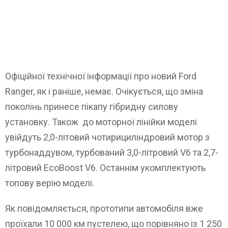
Офіційної технічної інформації про новий Ford
Ranger, як і раніше, немає. Очікується, що зміна
поколінь принесе пікапу гібридну силову
установку. Також до моторної лінійки моделі
увійдуть 2,0-літовий чотирициліндровий мотор з
турбонаддувом, турбований 3,0-літровий V6 та 2,7-
літровий EcoBoost V6. Останнім укомплектують
топову верію моделі.
Як повідомляється, прототипи автомобіля вже
проїхали 10 000 км пустелею, що порівняно із 1 250