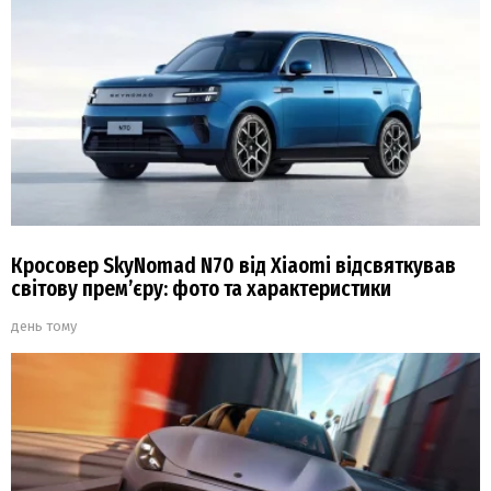
Кросовер SkyNomad N70 від Xiaomi відсвяткував
світову прем’єру: фото та характеристики
день тому