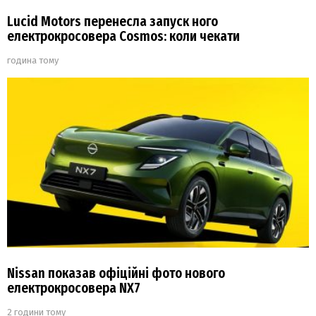
Lucid Motors перенесла запуск ного
електрокросовера Cosmos: коли чекати
година тому
Nissan показав офіційні фото нового
електрокросовера NX7
2 години тому