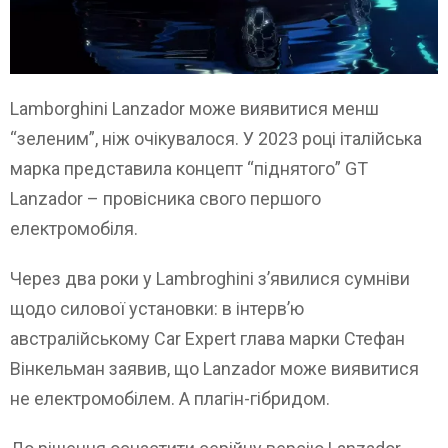
Lamborghini Lanzador може виявитися менш
“зеленим”, ніж очікувалося. У 2023 році італійська
марка представила концепт “піднятого” GT
Lanzador – провісника свого першого
електромобіля.
Через два роки у Lambroghini з’явилися сумніви
щодо силової установки: в інтерв’ю
австралійському Car Expert глава марки Стефан
Вінкельман заявив, що Lanzador може виявитися
не електромобілем. А плагін-гібридом.