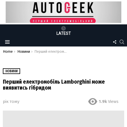
LATEST
FOLLO
S
Menu
US
You are here:
Home
Новини
Перший електромобіль Lamborghini може виявитись гібридом
НОВИНИ
Перший електромобіль Lamborghini може
виявитись гібридом
рік тому
1.9k
Views