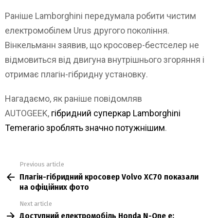
Раніше Lamborghini передумала робити чистим
електромобілем Urus другого покоління.
Вінкельманн заявив, що кросовер-бестселер не
відмовиться від двигуна внутрішнього згоряння і
отримає плагін-гібридну установку.
Нагадаємо, як раніше повідомляв
AUTOGEEK,
гібридний суперкар Lamborghini
Temerario зроблять значно потужнішим
.
Previous article
See
Плагін-гібридний кросовер Volvo XC70 показали
more
на офіційних фото
Next article
Доступний електромобіль Honda N-One e: