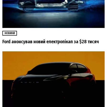
НОВИНИ
Ford анонсував новий електропікап за $28 тисяч