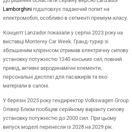
До рішення оснастити серійну версію Lanzador
Lamborghini
підштовхує падаючий попит на
електромобілі, особливо в сегменті преміум-класу.
Концепт Lanzador показали у серпні 2023 року на
виставці Monterey Car Week. Гранд-турер зі
збільшеним кліренсом отримав електричну силову
установку потужністю 1340 кінських сил, повний
привід, активні аеродинамічні елементи,
персональні дисплеї для пасажирів та еко-
матеріали в салоні.
У березні 2025 року гендиректор Volkswagen Group
Олівер Блюм пообіцяв серійному варіанту силову
установку потужністю до 2000 сил. При цьому
випуск моделі перенесли із 2028 на 2029 рік.