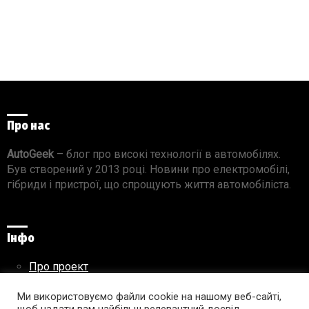
Про нас
AutoGeek
– блог про високі технології в автомобілях.
Був створений у 2013 році. Новини про електромобілі,
гібриди і пристрої, що спрощують життя автомобіліста.
Інфо
Про проект
Реклама на сайті
Правила використання матеріалів
Ми використовуємо файли cookie на нашому веб-сайті,