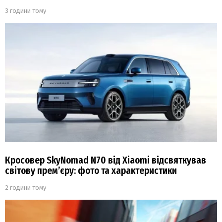
3 години тому
Кросовер SkyNomad N70 від Xiaomi відсвяткував
світову прем’єру: фото та характеристики
2 години тому