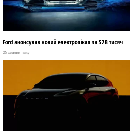
Ford анонсував новий електропікап за $28 тисяч
25 хвилин тому