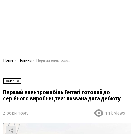
You are here:
Home
Новини
Перший електромобіль Ferrari готовий до серійного виробництва: названа дата дебюту
НОВИНИ
Перший електромобіль Ferrari готовий до
серійного виробництва: названа дата дебюту
2 роки тому
1.1k
Views