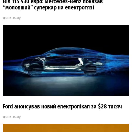
Від 115 430 євро: Mercedes-Benz показав
“молодший” суперкар на електротязі
день тому
Ford анонсував новий електропікап за $28 тисяч
день тому