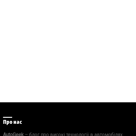
Про нас
AutoGeek
– блог про високі технології в автомобілях.