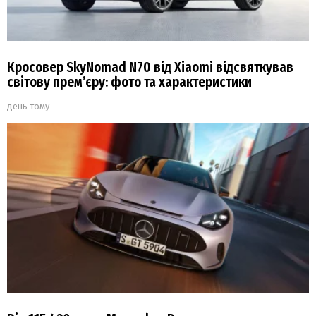
Кросовер SkyNomad N70 від Xiaomi відсвяткував
світову прем’єру: фото та характеристики
день тому