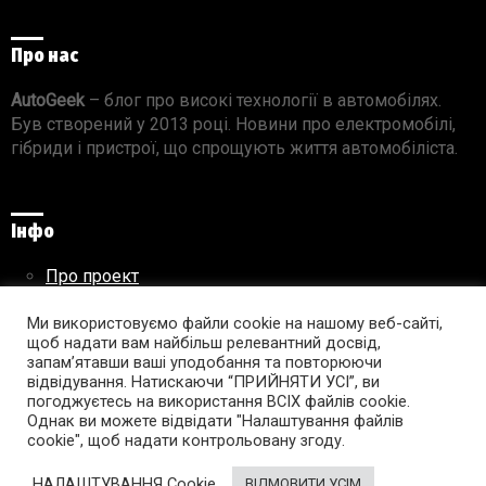
Про нас
AutoGeek
– блог про високі технології в автомобілях.
Був створений у 2013 році. Новини про електромобілі,
гібриди і пристрої, що спрощують життя автомобіліста.
Інфо
Про проект
Реклама на сайті
Ми використовуємо файли cookie на нашому веб-сайті,
Правила використання матеріалів
щоб надати вам найбільш релевантний досвід,
запам’ятавши ваші уподобання та повторюючи
відвідування. Натискаючи “ПРИЙНЯТИ УСІ”, ви
погоджуєтесь на використання ВСІХ файлів cookie.
Підпишись на AutoGeek!
Однак ви можете відвідати "Налаштування файлів
cookie", щоб надати контрольовану згоду.
facebook
twitter
instagram
youtube
tumblr
linkedin
НАЛАШТУВАННЯ Cookie
ВІДМОВИТИ УСІМ