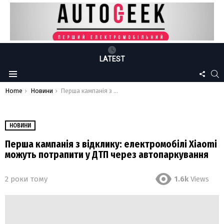
LATEST
FOLLO
S
Menu
US
You are here:
Home
Новини
Перша кампанія з відклику: електромобілі Xiaomi можуть потрапити у ДТП через автопаркування
НОВИНИ
Перша кампанія з відклику: електромобілі Xiaomi
можуть потрапити у ДТП через автопаркування
2 роки тому
1.6k
Views