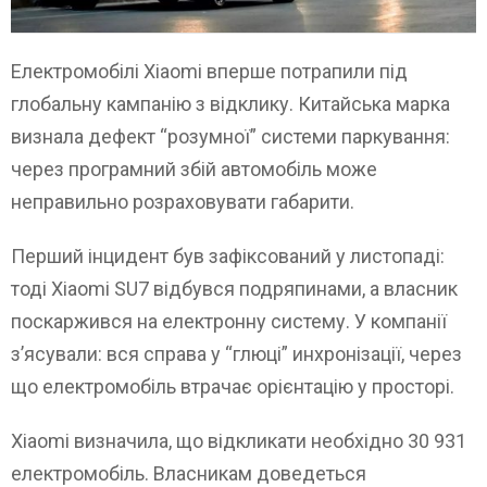
Електромобілі Xiaomi вперше потрапили під
глобальну кампанію з відклику. Китайська марка
визнала дефект “розумної” системи паркування:
через програмний збій автомобіль може
неправильно розраховувати габарити.
Перший інцидент був зафіксований у листопаді:
тоді Xiaomi SU7 відбувся подряпинами, а власник
поскаржився на електронну систему. У компанії
з’ясували: вся справа у “глюці” инхронізації, через
що електромобіль втрачає орієнтацію у просторі.
Xiaomi визначила, що відкликати необхідно 30 931
електромобіль. Власникам доведеться