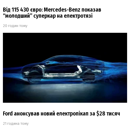
Від 115 430 євро: Mercedes-Benz показав
“молодший” суперкар на електротязі
20 годин тому
Ford анонсував новий електропікап за $28 тисяч
21 година тому