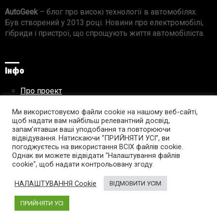
AutoGeek
– блог про високі технології в автомобілях.
Був створений у 2013 році. Новини про електромобілі,
гібриди і пристрої, що спрощують життя автомобіліста.
Інфо
Про проект
Реклама на сайті
Правила використання матеріалів
Ми використовуємо файли cookie на нашому веб-сайті,
щоб надати вам найбільш релевантний досвід,
запам’ятавши ваші уподобання та повторюючи
відвідування. Натискаючи “ПРИЙНЯТИ УСІ”, ви
погоджуєтесь на використання ВСІХ файлів cookie.
Підпишись на AutoGeek!
Однак ви можете відвідати "Налаштування файлів
cookie", щоб надати контрольовану згоду.
facebook
twitter
instagram
youtube
tumblr
linkedin
НАЛАШТУВАННЯ Cookie
ВІДМОВИТИ УСІМ
ПРИЙНЯТИ УСІ