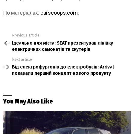
По матеріалах:
carscoops.com
.
Previous article
See
Ідеально для міста: SEAT презентував лінійку
more
електричних самокатів та скутерів
Next article
Від електрофургонів до електробусів: Arrival
показали перший концепт нового продукту
You May Also Like