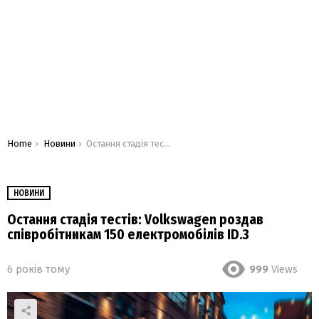
You are here:
Home
Новини
Остання стадія тестів: Volkswagen роздав співробітникам 150 електромобілів ID.3
НОВИНИ
Остання стадія тестів: Volkswagen роздав
співробітникам 150 електромобілів ID.3
6 років тому
999
Views