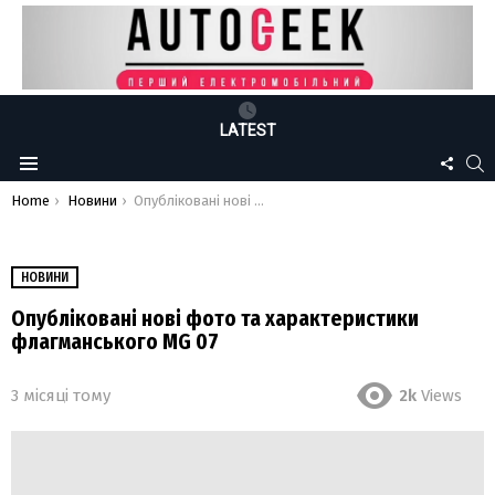
LATEST
FOLLO
S
Menu
US
You are here:
Home
Новини
Опубліковані нові фото та характеристики флагманського MG 07
НОВИНИ
Опубліковані нові фото та характеристики
флагманського MG 07
3 місяці тому
2k
Views