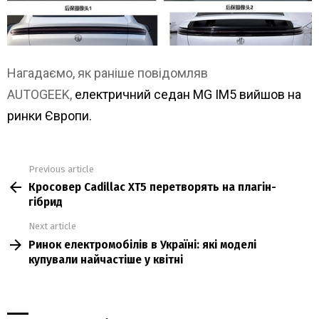
Нагадаємо, як раніше повідомляв
AUTOGEEK,
електричний седан MG IM5 вийшов на
ринки Європи.
Previous article
See
Кросовер Cadillac XT5 перетворять на плагін-
more
гібрид
Next article
Ринок електромобілів в Україні: які моделі
купували найчастіше у квітні