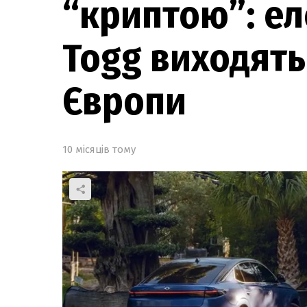
“криптою”: ел
Togg виходять
Європи
10 місяців тому