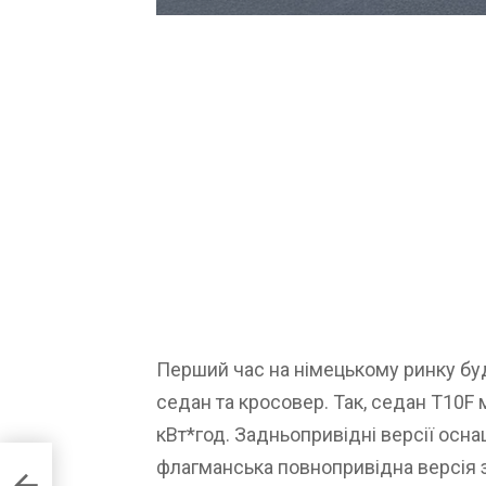
Перший час на німецькому ринку бу
седан та кросовер. Так, седан T10F м
кВт*год. Задньопривідні версії осна
флагманська повнопривідна версія 
 чому