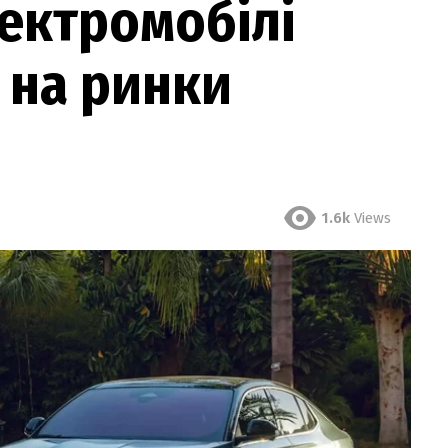
ектромобілі
 на ринки
1.6k
Views