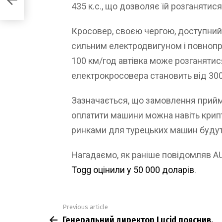
a
435 к.с., що дозволяє їй розганятися
Кросовер, своєю чергою, доступний 
сильним електродвигуном і повнопри
100 км/год автівка може розганятися
електрокросовера становить від 300 
Зазначається, що замовлення прийм
оплатити машини можна навіть кри
ринками для турецьких машин будуть 
Нагадаємо, як раніше повідомляв 
Togg оцінили у 50 000 доларів
.
Previous article
See
Генеральний директор Lucid пояснив,
more