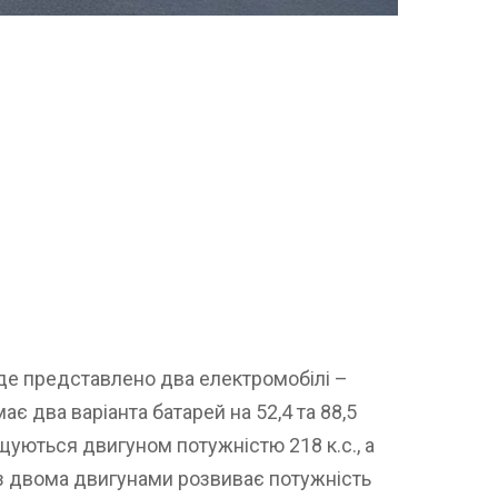
де представлено два електромобілі –
ає два варіанта батарей на 52,4 та 88,5
щуються двигуном потужністю 218 к.с., а
з двома двигунами розвиває потужність