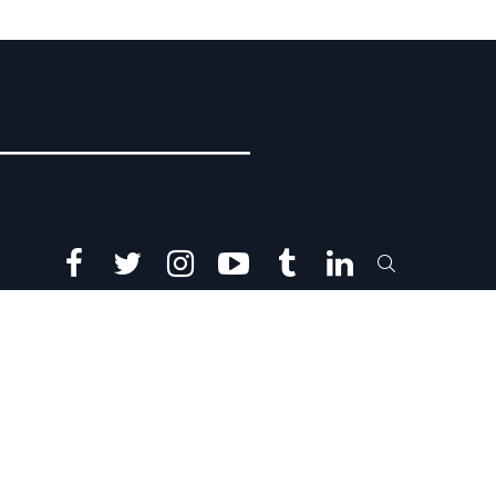
facebook
twitter
instagram
youtube
tumblr
linkedin
SEARCH