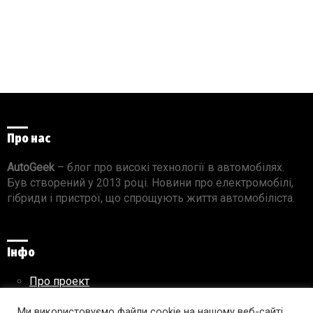
Про нас
AutoGeek
– блог про високі технології в автомобілях.
Був створений у 2013 році. Новини про електромобілі,
гібриди і пристрої, що спрощують життя автомобіліста.
Інфо
Про проект
Реклама на сайті
Правила використання матеріалів
Ми використовуємо файли cookie на нашому веб-сайті,