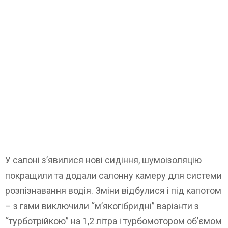
У салоні з’явилися нові сидіння, шумоізоляцію
покращили та додали салонну камеру для системи
розпізнавання водія. Зміни відбулися і під капотом
– з гами виключили “м’якогібридні” варіанти з
“турботрійкою” на 1,2 літра і турбомотором об’ємом