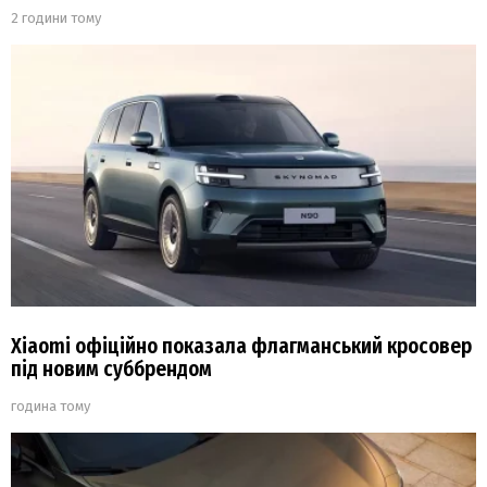
2 години тому
Xiaomi офіційно показала флагманський кросовер
під новим суббрендом
година тому