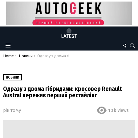
LATEST
FOLLO
S
Menu
US
You are here:
Home
Новини
Одразу з двома гібридами: кросовер Renault Austral пережив перший рестайлінг
НОВИНИ
Одразу з двома гібридами: кросовер Renault
Austral пережив перший рестайлінг
рік тому
1.1k
Views