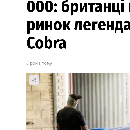
000: британці
ринок легенда
Cobra
6 років тому