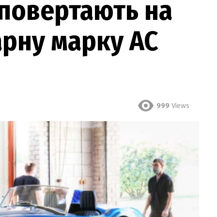
 повертають на
рну марку AC
999
Views