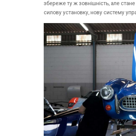
збереже ту ж зовнішність, але стан
силову установку, нову систему упра