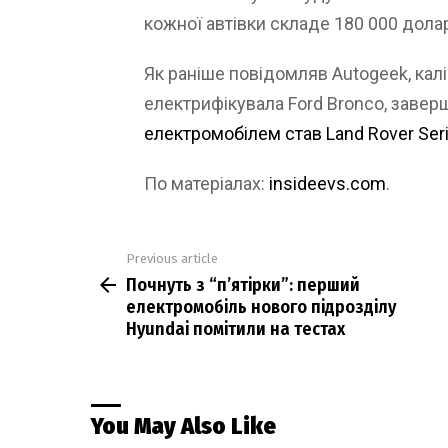
кожної автівки складе 180 000 долар
Як раніше повідомляв Autogeek, калі
електрифікувала Ford Bronco, завер
електромобілем став Land Rover Serie
По матеріалах:
insideevs.com
.
Previous article
See
Почнуть з “п’ятірки”: перший
more
електромобіль нового підрозділу
Hyundai помітили на тестах
You May Also Like