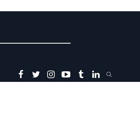
facebook
twitter
instagram
youtube
tumblr
linkedin
SEARCH