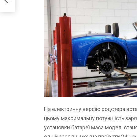
На електричну версію родстера вста
цьому максимальну потужність заря
установки батареї маса моделі стано
одній зарядці можна проїхати 241 км