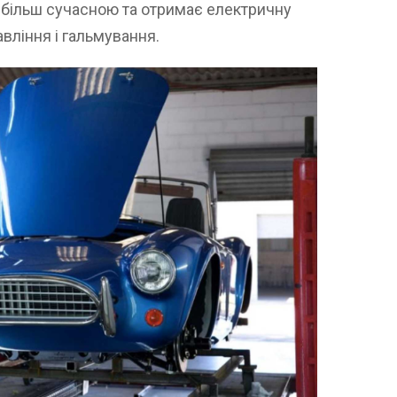
е більш сучасною та отримає електричну
вління і гальмування.