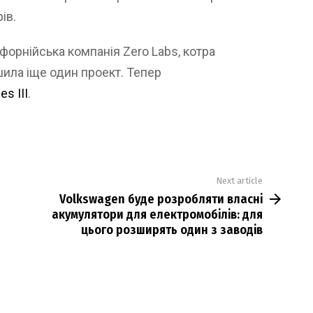
ів.
форнійська компанія Zero Labs, котра
шила іще один проект. Тепер
s III
.
Next article
Volkswagen буде розробляти власні
акумулятори для електромобілів: для
цього розширять один з заводів