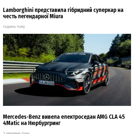
Lamborghini представила гібридний суперкар на
честь легендарної Miura
година тому
Mercedes-Benz вивела електроседан AMG CLA 45
4Matic на Нюрбургринг
2 хвилини тому