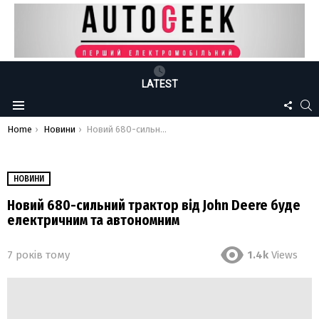
LATEST
FOLLO
S
Menu
US
You are here:
Home
Новини
Новий 680-сильний трактор від John Deere буде електричним та автономним
НОВИНИ
Новий 680-сильний трактор від John Deere буде
електричним та автономним
7 років тому
1.4k
Views