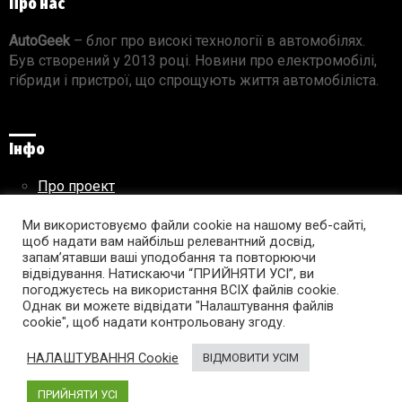
Про нас
AutoGeek
– блог про високі технології в автомобілях.
Був створений у 2013 році. Новини про електромобілі,
гібриди і пристрої, що спрощують життя автомобіліста.
Інфо
Про проект
Реклама на сайті
Ми використовуємо файли cookie на нашому веб-сайті,
Правила використання матеріалів
щоб надати вам найбільш релевантний досвід,
запам’ятавши ваші уподобання та повторюючи
відвідування. Натискаючи “ПРИЙНЯТИ УСІ”, ви
погоджуєтесь на використання ВСІХ файлів cookie.
Підпишись на AutoGeek!
Однак ви можете відвідати "Налаштування файлів
cookie", щоб надати контрольовану згоду.
facebook
twitter
instagram
youtube
tumblr
linkedin
НАЛАШТУВАННЯ Cookie
ВІДМОВИТИ УСІМ
ПРИЙНЯТИ УСІ