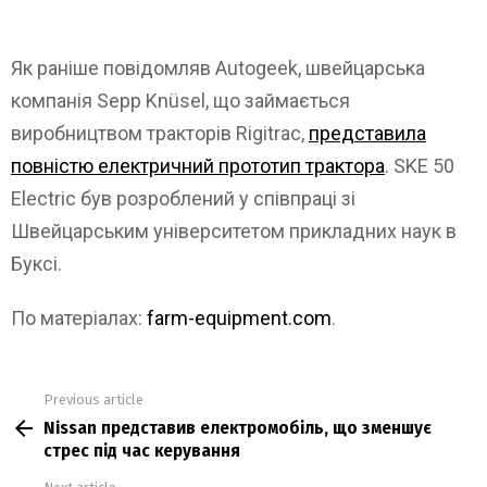
Як раніше повідомляв Autogeek, швейцарська
компанія Sepp Knüsel, що займається
виробництвом тракторів Rigitrac,
представила
повністю електричний прототип трактора
. SKE 50
Electric був розроблений у співпраці зі
Швейцарським університетом прикладних наук в
Буксі.
По матеріалах:
farm-equipment.com
.
Previous article
See
Nissan представив електромобіль, що зменшує
more
стрес під час керування