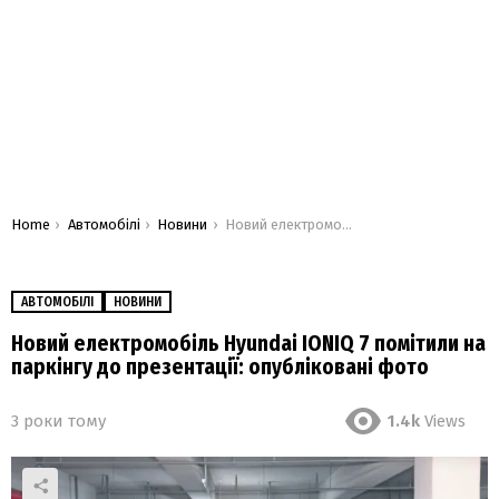
You are here:
Home
Автомобілі
Новини
Новий електромобіль Hyundai IONIQ 7 помітили на паркінгу до презентації: опубліковані фото
АВТОМОБІЛІ
НОВИНИ
Новий електромобіль Hyundai IONIQ 7 помітили на
паркінгу до презентації: опубліковані фото
3 роки тому
1.4k
Views