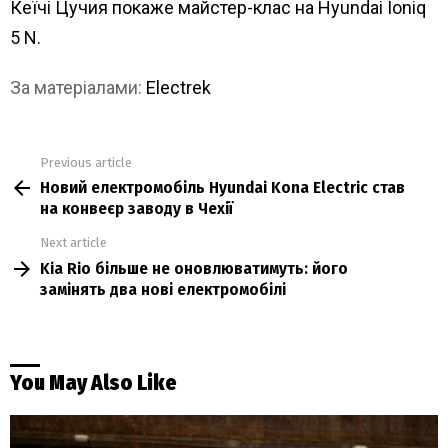
Кеїчі Цучия покаже майстер-клас на Hyundai Ioniq
5 N.
За матеріалами:
Electrek
Previous article
See
Новий електромобіль Hyundai Kona Electric став
more
на конвеєр заводу в Чехії
Next article
Kia Rio більше не оновлюватимуть: його
замінять два нові електромобілі
You May Also Like