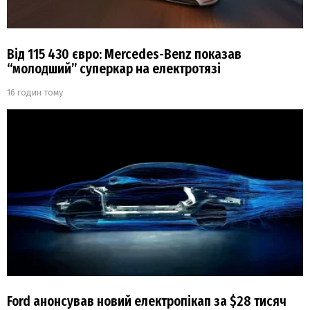
Від 115 430 євро: Mercedes-Benz показав
“молодший” суперкар на електротязі
16 годин тому
Ford анонсував новий електропікап за $28 тисяч