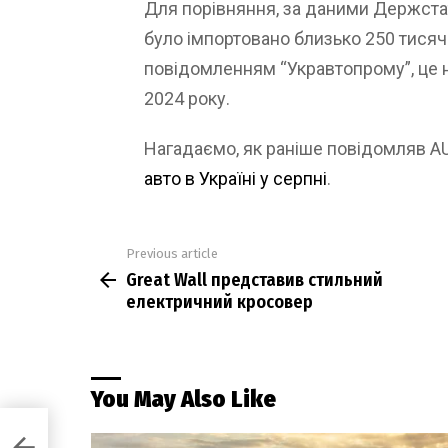
Для порівняння, за даними Держстату
було імпортовано близько 250 тисяч л
повідомленням “Укравтопрому”, це на
2024 року.
Нагадаємо, як раніше повідомляв 
авто в Україні у серпні
.
Previous article
See
Great Wall представив стильний
more
електричний кросовер
You May Also Like