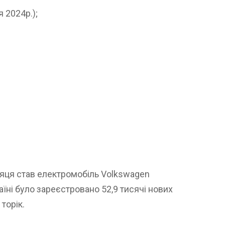
 2024р.);
сяця став електромобіль Volkswagen
раїні було зареєстровано 52,9 тисячі нових
торік.