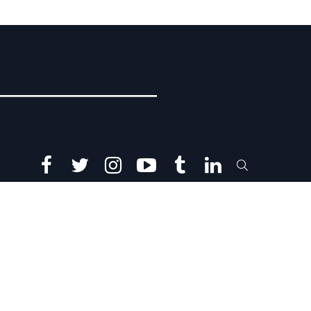
facebook
twitter
instagram
youtube
tumblr
linkedin
SEARCH