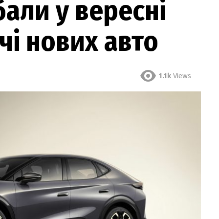
бали у вересні
чі нових авто
1.1k
Views