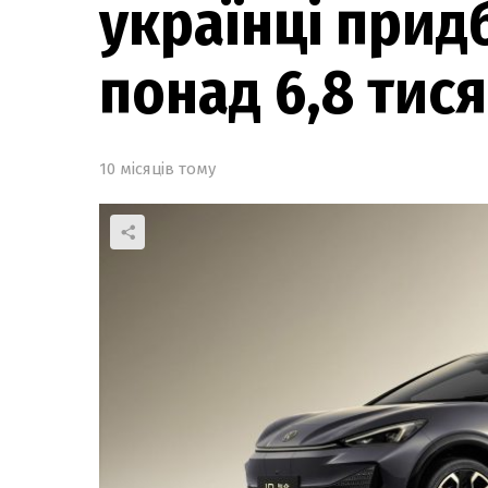
українці прид
понад 6,8 тися
10 місяців тому