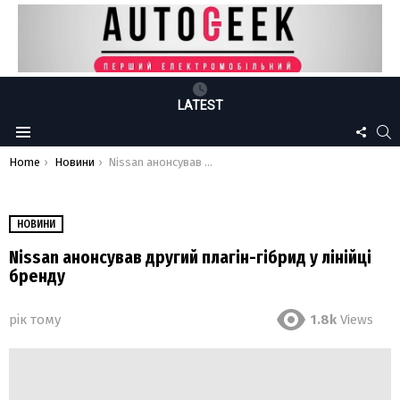
LATEST
FOLLO
S
Menu
US
You are here:
Home
Новини
Nissan анонсував другий плагін-гібрид у лінійці бренду
НОВИНИ
Nissan анонсував другий плагін-гібрид у лінійці
бренду
рік тому
1.8k
Views