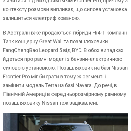
з’явитися під вихідним ім’ям Frontier Pro, причому з
контексту розмови випливає, що силова установка
залишиться електрифікованою.
В Австралії вже продаються гібриди Hi4-T компанії
Tank концерну Great Wall та позашляховики
FangChengBao Leopard 5 від BYD. В обох випадках
йдеться про рамні моделі з бензин-електричною
силовою установкою. Позашляховик на базі Nissan
Frontier Pro міг би грати в тому ж сегменті і
замінити модель Terra на базі Navara. До речі, в
Північній Америці в середньорозмірному рамному
позашляховику Nissan теж зацікавлені.