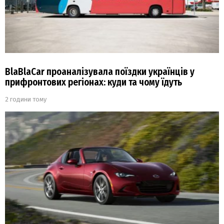
BlaBlaCar проаналізувала поїздки українців у
прифронтових регіонах: куди та чому їдуть
2 години тому