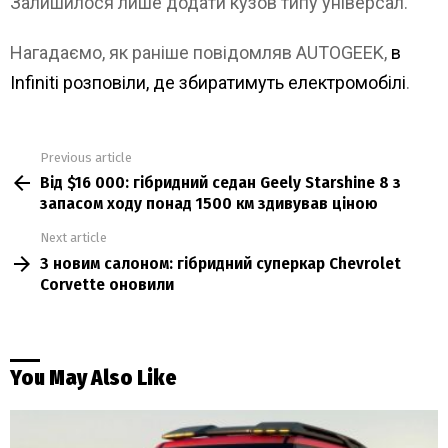
Залишилося лише додати кузов типу універсал.
Нагадаємо, як раніше повідомляв AUTOGEEK,
в
Infiniti розповіли, де збиратимуть електромобілі
.
Previous article
See
Від $16 000: гібридний седан Geely Starshine 8 з
more
запасом ходу понад 1500 км здивував ціною
Next article
З новим салоном: гібридний суперкар Chevrolet
Corvette оновили
You May Also Like