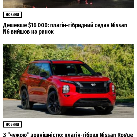
НОВИНИ
Дешевше $16 000: плагін-гібридний седан Nissan
N6 вийшов на ринок
НОВИНИ
З “чужою” зовнішністю: плагін-гібрид Nissan Rogue