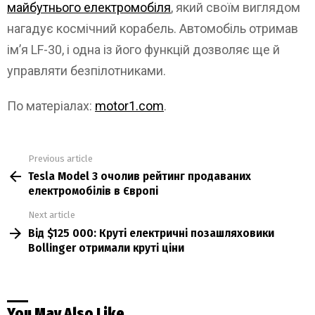
майбутнього електромобіля
, який своїм виглядом
нагадує космічний корабель. Автомобіль отримав
ім’я LF-30, і одна із його функцій дозволяє ще й
управляти безпілотниками.
По матеріалах:
motor1.com
.
Previous article
See
Tesla Model 3 очолив рейтинг продаваних
more
електромобілів в Європі
Next article
Від $125 000: Круті електричні позашляховики
Bollinger отримали круті ціни
You May Also Like