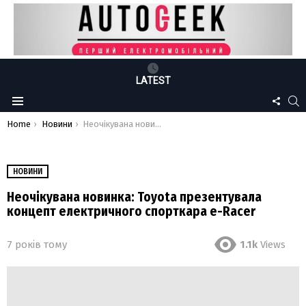
LATEST
FOLLO
S
Menu
US
You are here:
Home
Новини
Неочікувана новинка: Toyota презентувала концепт електричного спорткара e-Racer
НОВИНИ
Неочікувана новинка: Toyota презентувала
концепт електричного спорткара e-Racer
7 років тому
1.1k
Views