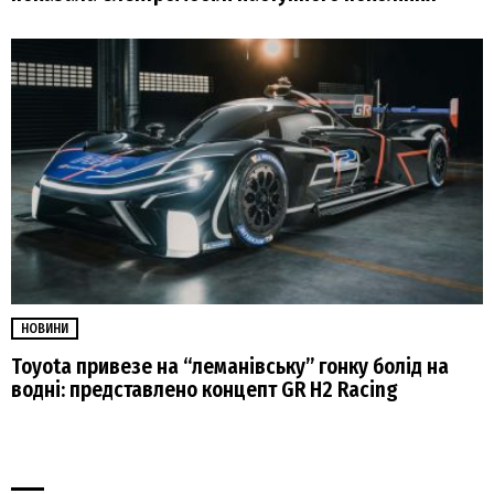
НОВИНИ
Toyota привезе на “леманівську” гонку болід на
водні: представлено концепт GR H2 Racing