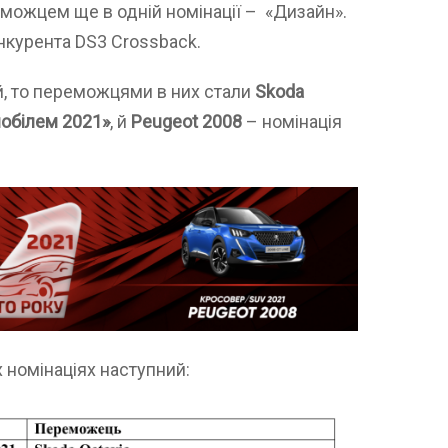
еможцем ще в одній номінації – «Дизайн».
нкурента DS3 Crossback.
й, то переможцями в них стали
Skoda
обілем 2021»
, й
Peugeot 2008
– номінація
 номінаціях наступний: