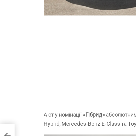
А от у номінації
«Гібрид»
абсолютним 
Hybrid, Mercedes-Benz E-Class та To
ми