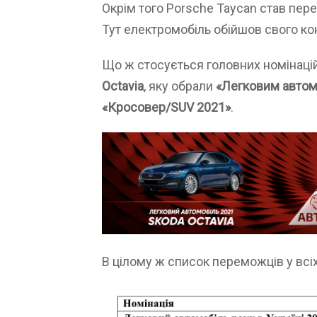
Окрім того Porsche Taycan став пер
Тут електромобіль обійшов свого ко
Що ж стосується головних номінаці
Octavia
, яку обрали
«Легковим автом
«Кросовер/SUV 2021»
.
В цілому ж список переможців у всіх