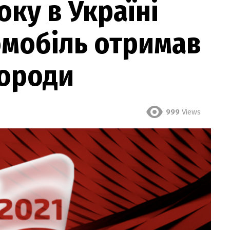
оку в Україні
омобіль отримав
городи
999
Views