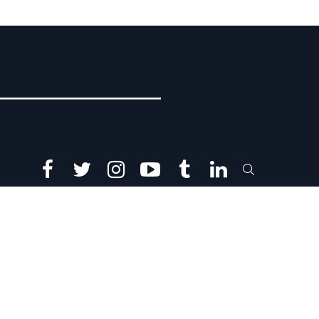
facebook
twitter
instagram
youtube
tumblr
linkedin
SEARCH