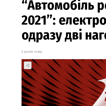
“Автомобіль р
2021”: електр
одразу дві на
5 років тому