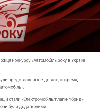
можця конкурсу «Автомобіль року в Україні
 були представлені ще девять, зокрема,
автомобіль».
ацій стали «Електромобіль/плагін-гібрид»
 вони були додатковими.