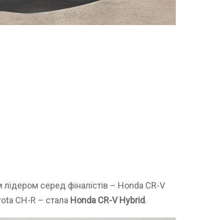
лідером серед фіналістів – Honda CR-V
yota CH-R – стала
Honda CR-V Hybrid
.