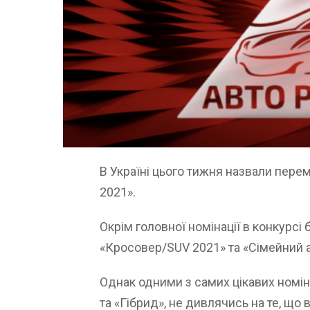
В Україні цього тижня назвали пере
2021».
Окрім головної номінації в конкурсі
«Кросовер/SUV 2021» та «Сімейний 
Однак одними з самих цікавих номін
та «Гібрид», не дивлячись на те, що