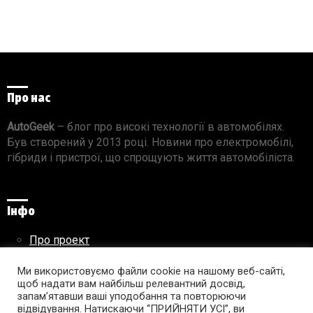
Про нас
AutoGeek
– блог про високі технології в автомобілях.
Був створений у 2013 році. Новини про електромобілі,
гібриди і пристрої, що спрощують життя автомобіліста.
Інфо
Про проект
Реклама на сайті
Правила використання матеріалів
Ми використовуємо файли cookie на нашому веб-сайті,
щоб надати вам найбільш релевантний досвід,
запам’ятавши ваші уподобання та повторюючи
відвідування. Натискаючи “ПРИЙНЯТИ УСІ”, ви