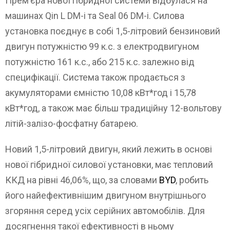
Прем’єра нової гібридної системи відбулася на
машинах Qin L DM-i та Seal 06 DM-i. Силова
установка поєднує в собі 1,5-літровий бензиновий
двигун потужністю 99 к.с. з електродвигуном
потужністю 161 к.с., або 215 к.с. залежно від
специфікації. Система також продається з
акумуляторами ємністю 10,08 кВт*год і 15,78
кВт*год, а також має більш традиційну 12-вольтову
літій-залізо-фосфатну батарею.
Новий 1,5-літровий двигун, який лежить в основі
нової гібридної силової установки, має тепловий
ККД на рівні 46,06%, що, за словами
BYD
, робить
його найефективнішим двигуном внутрішнього
згоряння серед усіх серійних автомобілів. Для
досягнення такої ефективності в ньому