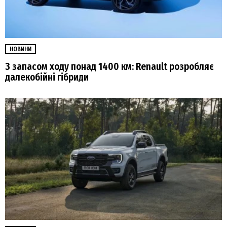
НОВИНИ
З запасом ходу понад 1400 км: Renault розробляє
далекобійні гібриди