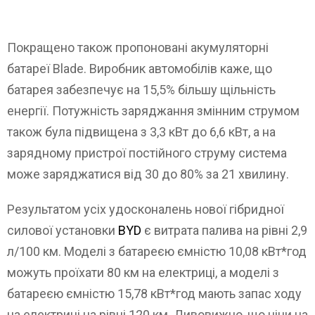
Покращено також пропоновані акумуляторні
батареї Blade. Виробник автомобілів каже, що
батарея забезпечує на 15,5% більшу щільність
енергії. Потужність заряджання змінним струмом
також була підвищена з 3,3 кВт до 6,6 кВт, а на
зарядному пристрої постійного струму система
може заряджатися від 30 до 80% за 21 хвилину.
Результатом усіх удосконалень нової гібридної
силової установки
BYD
є витрата палива на рівні 2,9
л/100 км. Моделі з батареєю ємністю 10,08 кВт*год
можуть проїхати 80 км на електриці, а моделі з
батареєю ємністю 15,78 кВт*год мають запас ходу
на електриці на рівні 120 км. Дивовижно, що ціни на