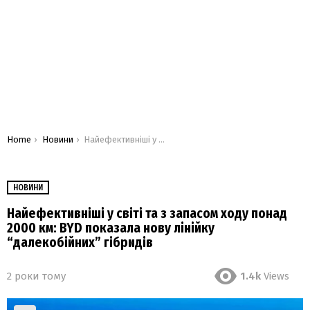
You are here:
Home
Новини
Найефективніші у світі та з запасом ходу понад 2000 км: BYD показала нову лінійку “далекобійних” гібридів
НОВИНИ
Найефективніші у світі та з запасом ходу понад
2000 км: BYD показала нову лінійку
“далекобійних” гібридів
2 роки тому
1.4k
Views