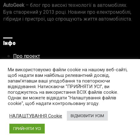
AutoGeek
– блог про високі технології в автомобілях.
Був створений у 2013 році. Новини про електромобілі,
гібриди і пристрої, що спрощують життя автомобіліста.
Інфо
Про проект
Реклама на сайті
Правила використання матеріалів
Ми використовуємо файли cookie на нашому веб-сайті,
щоб надати вам найбільш релевантний досвід,
запам’ятавши ваші уподобання та повторюючи
відвідування. Натискаючи “ПРИЙНЯТИ УСІ”, ви
погоджуєтесь на використання ВСІХ файлів cookie.
Підпишись на AutoGeek!
Однак ви можете відвідати "Налаштування файлів
cookie", щоб надати контрольовану згоду.
facebook
twitter
instagram
youtube
tumblr
linkedin
НАЛАШТУВАННЯ Cookie
ВІДМОВИТИ УСІМ
ПРИЙНЯТИ УСІ