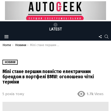
LATEST
FOLLO
S
Menu
US
You are here:
Home
Новини
Mini стане першим повністю електричним брендом в портфелі BMW: оголошено чіткі терміни
НОВИНИ
Mini стане першим повністю електричним
брендом в портфелі BMW: оголошено чіткі
терміни
5 років тому
1.7k
Views