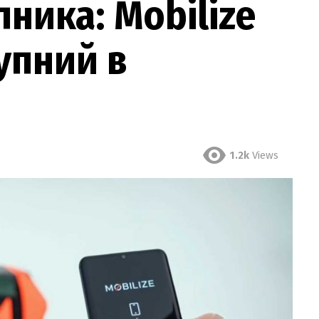
пника: Mobilize
упний в
1.2k
Views