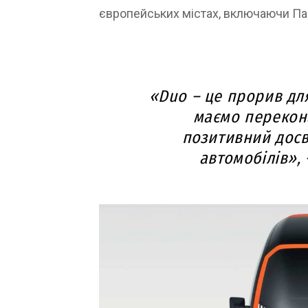
європейських містах, включаючи П
«Duo – це прорив дл
маємо перекона
позитивний досв
автомобілів», 