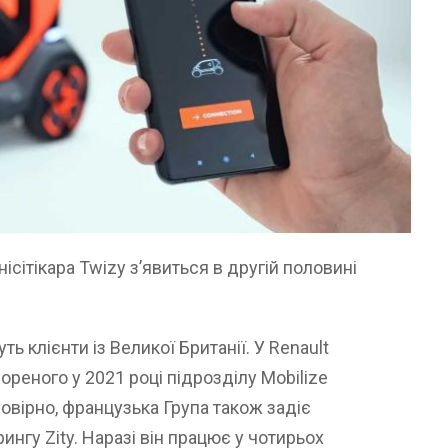
ісітікара Twizy з’явиться в другій половині
 клієнти із Великої Британії. У Renault
реного у 2021 році підрозділу Mobilize
овірно, французька Група також задіє
ингу Zity. Наразі він працює у чотирьох