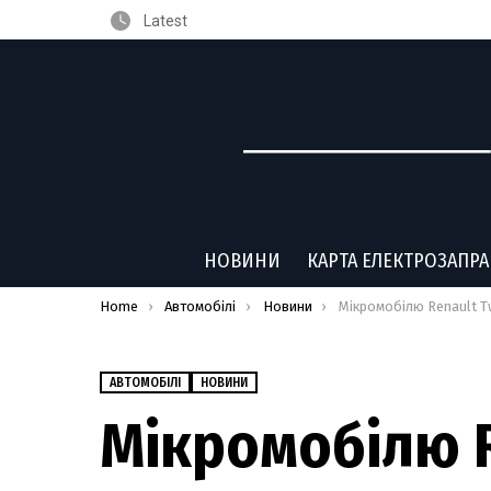
Latest
НОВИНИ
КАРТА ЕЛЕКТРОЗАПР
You are here:
Home
Автомобілі
Новини
Мікромобілю Renault Twizy готують наступника: Mobi
АВТОМОБІЛІ
НОВИНИ
Мікромобілю R