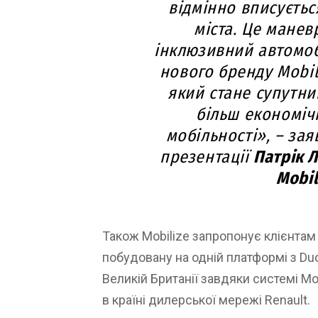
відмінно вписуєтьс
міста. Це манев
інклюзивний автомобі
нового бренду Mobil
який стане супутн
більш економічн
мобільності», – зая
презентації
Патрік 
Mobil
Також Mobilize запропонує клієнтам
побудовану на одній платформі з Duo
Великій Британії завдяки системі Mob
в країні дилерської мережі Renault.