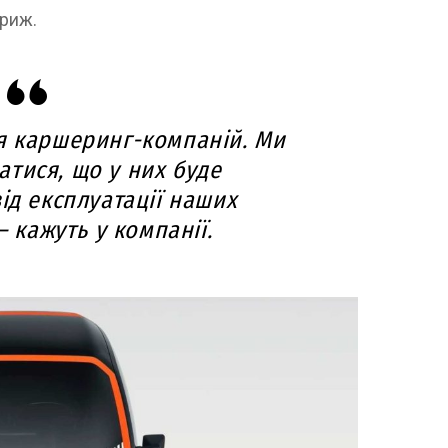
ариж.
я каршеринг-компаній. Ми
тися, що у них буде
ід експлуатації наших
– кажуть у компанії.