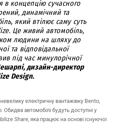
я в концепцію сучасного
рений, динамічний та
ль, який втілює саму суть
ize. Це живий автомобіль,
иком людини на шляху до
ої та відповідальної
вив під час минулорічної
Лешарпі, дизайн-директор
ize Design.
 невелику електричну вантажівку Bento,
. Обидва автомобілі будуть доступні у
ilize Share, яка працює на основі існуючої