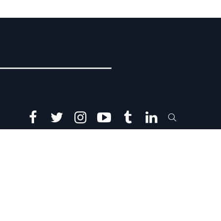
facebook
twitter
instagram
youtube
tumblr
linkedin
SEARCH