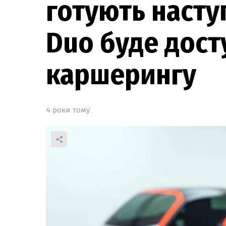
готують насту
Duo буде дост
каршерингу
4 роки тому