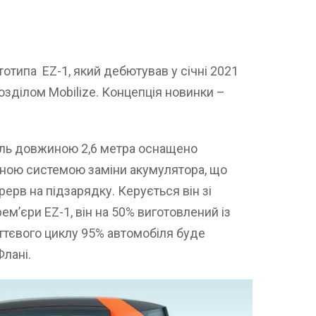
ототипа EZ-1, який дебютував у січні 2021
озділом Mobilize. Концепція новинки –
ль довжиною 2,6 метра оснащено
ною системою заміни акумулятора, що
ерв на підзарядку. Керується він зі
ем’єри EZ-1, він на 50% виготовлений із
иттєвого циклу 95% автомобіля буде
Флані.