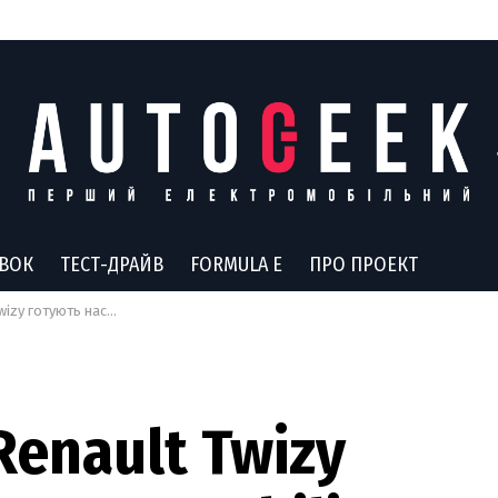
АВОК
ТЕСТ-ДРАЙВ
FORMULA E
ПРО ПРОЕКТ
lize Duo буде доступний в каршерингу
enault Twizy