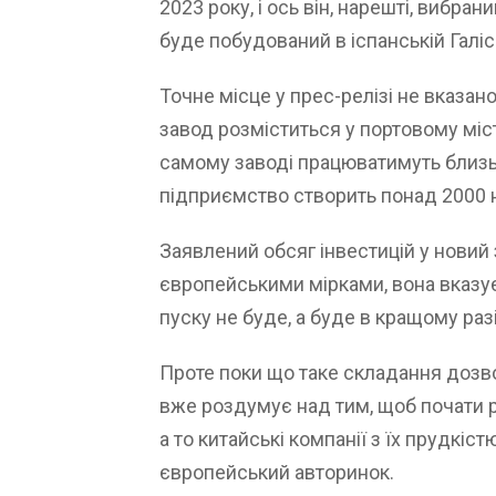
2023 року, і ось він, нарешті, вибра
буде побудований в іспанській Галісі
Точне місце у прес-релізі не вказа
завод розміститься у портовому міст
самому заводі працюватимуть близько
підприємство створить понад 2000 н
Заявлений обсяг інвестицій у новий
європейськими мірками, вона вказує 
пуску не буде, а буде в кращому ра
Проте поки що таке складання дозв
вже роздумує над тим, щоб почати р
а то китайські компанії з їх прудкіс
європейський авторинок.