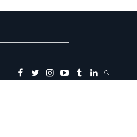
facebook
twitter
instagram
youtube
tumblr
linkedin
SEARCH