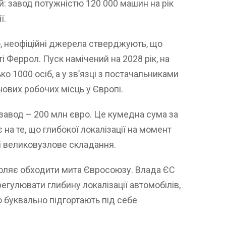
ний: завод потужністю 120 000 машин на рік
ї.
но, неофіційні джерела стверджують, що
і Феррол. Пуск намічений на 2028 рік, на
 1000 осіб, а у зв’язці з постачальниками
ових робочих місць у Європі.
 завод – 200 млн євро. Це кумедна сума за
на те, що глибокої локалізації на момент
зі великовузлове складання.
оляє обходити мита Євросоюзу. Влада ЄС
егулювати глибину локалізації автомобілів,
тю буквально підгортають під себе