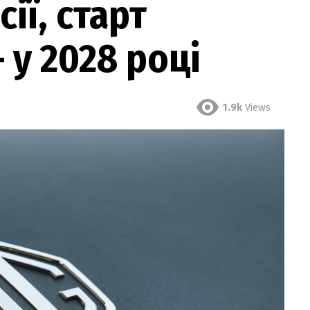
сії, старт
 у 2028 році
1.9k
Views