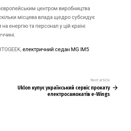
ає європейським центром виробництва
 оскільки місцева влада щедро субсидує
 на енергію та персонал у цій країні
еччині.
AUTOGEEK,
електричний седан MG IM5
Next article
Uklon купує український сервіс прокату
електросамокатів e-Wings