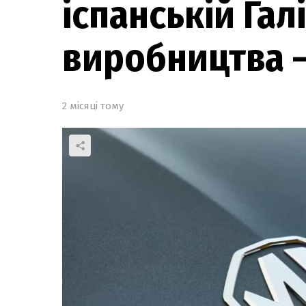
іспанській Галі
виробництва –
2 місяці тому