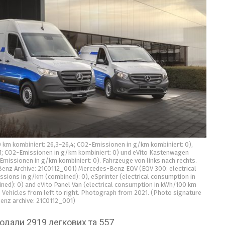
m kombiniert: 26,3−26,4; CO2-Emissionen in g/km kombiniert: 0),
,1; CO2-Emissionen in g/km kombiniert: 0) und eVito Kastenwagen
missionen in g/km kombiniert: 0). Fahrzeuge von links nach rechts.
enz Archive: 21C0112_001) Mercedes-Benz EQV (EQV 300: electrical
sions in g/km (combined): 0), eSprinter (electrical consumption in
ned): 0) and eVito Panel Van (electrical consumption in kWh/100 km
 Vehicles from left to right. Photograph from 2021. (Photo signature
enz archive: 21C0112_001)
родали 2919 легкових та 557