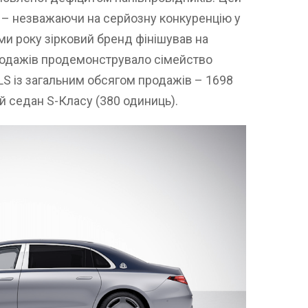
у – незважаючи на серйозну конкуренцію у
ми року зірковий бренд фінішував на
родажів продемонструвало сімейство
LS із загальним обсягом продажів – 1698
й седан S-Класу (380 одиниць).