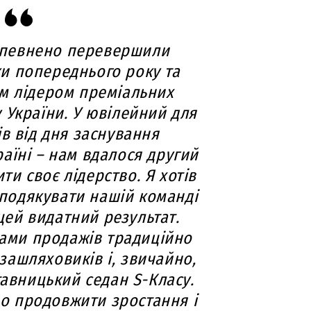
 впевнено перевершили
и попереднього року та
м лідером преміальних
 України. У ювілейний для
ів від дня заснування
аїні – нам вдалося другий
ти своє лідерство. Я хотів
 подякувати нашій команді
 цей видатний результат.
ами продажів традиційно
зашляховиків і, звичайно,
авницький седан S-Класу.
мо продовжити зростання і