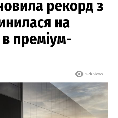
новила рекорд з
инилася на
 в преміум-
1.7k
Views