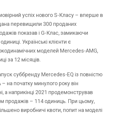
овірний успіх нового S-Класу – вперше в
седана перевищили 300 проданих
родажів показав і G-Клас, замикаючи
 одиниці. Українські клієнти є
окодинамічних моделей Mercedes-AMG,
ці за 12 місяців.
апуск суббренду Mercedes-EQ із повністю
– на початку минулого року він
ні, а наприкінці 2021 продемонстрував
 продажів – 114 одиниць. При цьому,
ільшено виробничі квоти, попит на моделі