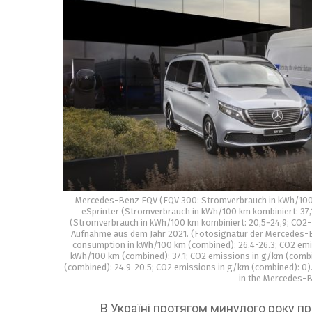
Mercedes-Benz EQV (EQV 300: Stromverbrauch in kWh/100 k
eSprinter (Stromverbrauch in kWh/100 km kombiniert: 37
(Stromverbrauch in kWh/100 km kombiniert: 20,5−24,9; CO2-E
Aufnahme aus dem Jahr 2021. (Fotosignatur der Mercedes-B
consumption in kWh/100 km (combined): 26.4-26.3; CO2 emis
kWh/100 km (combined): 37.1; CO2 emissions in g/km (combi
(combined): 24.9-20.5; CO2 emissions in g/km (combined): 0).
in the Mercedes-B
В Україні протягом минулого року п