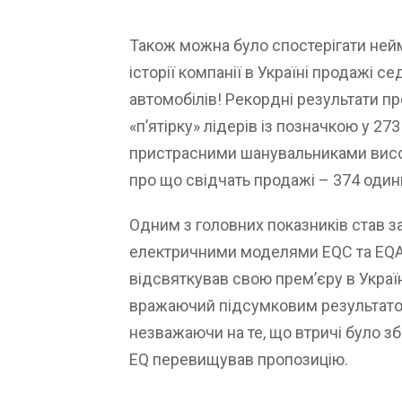
Також можна було спостерігати нейм
історії компанії в Україні продажі 
автомобілів! Рекордні результати п
«п’ятірку» лідерів із позначкою у 273
пристрасними шанувальниками вис
про що свідчать продажі – 374 одини
Одним з головних показників став з
електричними моделями EQC та EQA 
відсвяткував свою прем’єру в Украї
вражаючий підсумковим результатом
незважаючи на те, що втричі було зб
EQ перевищував пропозицію.