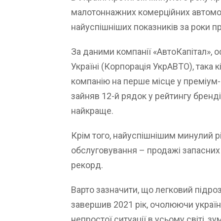
малотоннажних комерційних автомоб
найуспішніших показників за роки пр
За даними компанії «АвтоКапітал», 
Україні (Корпорація УкрАВТО), така 
компанію на перше місце у преміум-
зайняв 12-й рядок у рейтингу бренді
найкраще.
Крім того, найуспішнішим минулий рі
обслуговування – продажі запасних 
рекорд.
Варто зазначити, що легковий підро
завершив 2021 рік, очолюючи украї
непростої ситуації в усьому світі, 