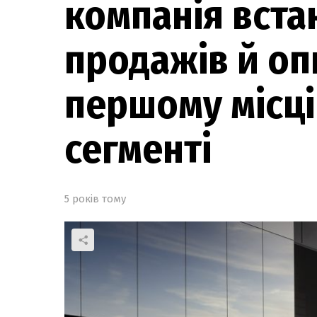
компанія вста
продажів й оп
першому місці
сегменті
5 років тому