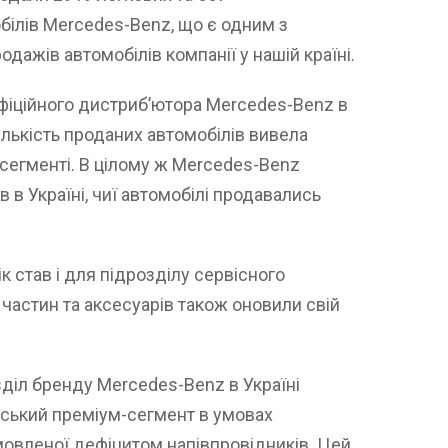
ілів Mercedes-Benz, що є одним з
одажів автомобілів компанії у нашій країні.
офіційного дистриб’ютора Mercedes-Benz в
кількість проданих автомобілів вивела
сегменті. В цілому ж Mercedes-Benz
в в Україні, чиї автомобілі продавались
к став і для підрозділу сервісного
частин та аксесуарів також оновили свій
зділ бренду Mercedes-Benz в Україні
нський преміум-сегмент в умовах
зумовленої дефіцитом напівпровідників. Цей