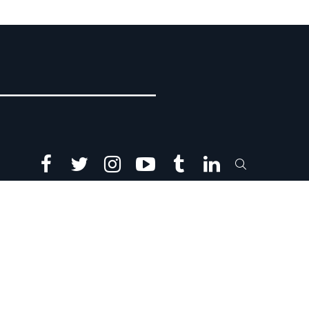
facebook
twitter
instagram
youtube
tumblr
linkedin
SEARCH