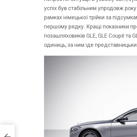
успіх був стабільним упродовж рок
рамках німецької трійки за підсумка
першому рядку. Кращі показники п
позашляховиків GLE, GLE Coupé та G
одиниць, за ним іде представницьки
”:
азу