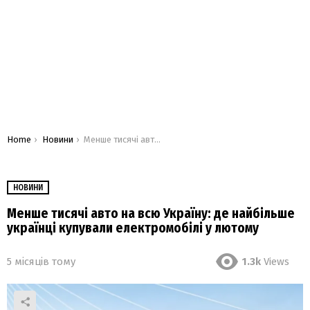
You are here:
Home
Новини
Менше тисячі авто на всю Україну: де найбільше українці купували електромобілі у лютому
НОВИНИ
Менше тисячі авто на всю Україну: де найбільше
українці купували електромобілі у лютому
5 місяців тому
1.3k
Views