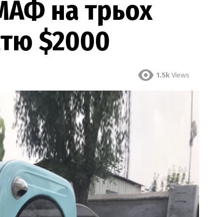
МАФ на трьох
стю $2000
1.5k
Views