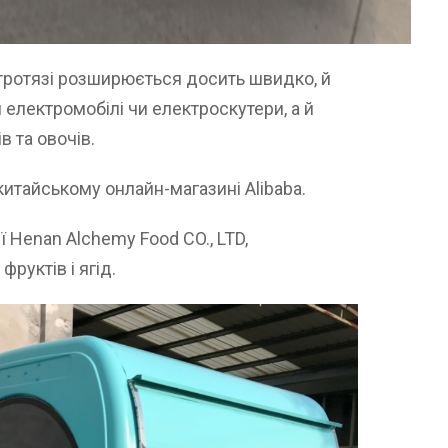
ктротязі розширюється досить швидко, й
 електромобілі чи електроскутери, а й
 та овочів.
китайському онлайн-магазині Alibaba.
 Henan Alchemy Food CO., LTD,
фруктів і ягід.