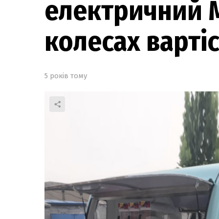
електричний 
колесах варті
5 років тому