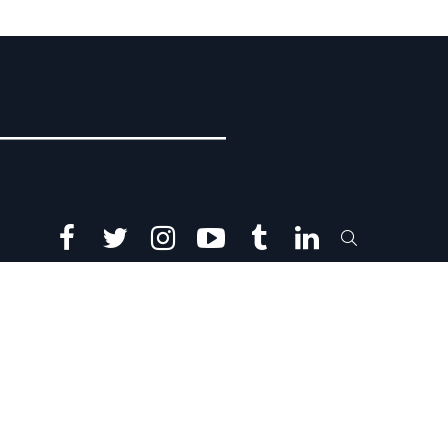
facebook
twitter
instagram
youtube
tumblr
linkedin
SEARCH