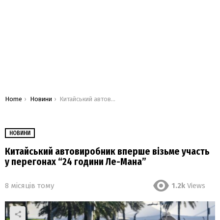
You are here:
Home
Новини
Китайський автовиробник вперше візьме участь у перегонах “24 години Ле-Мана”
НОВИНИ
Китайський автовиробник вперше візьме участь
у перегонах “24 години Ле-Мана”
8 місяців тому
1.2k
Views