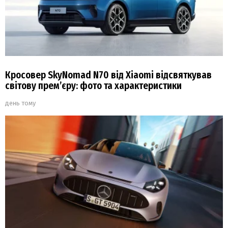
Кросовер SkyNomad N70 від Xiaomi відсвяткував
світову прем’єру: фото та характеристики
день тому