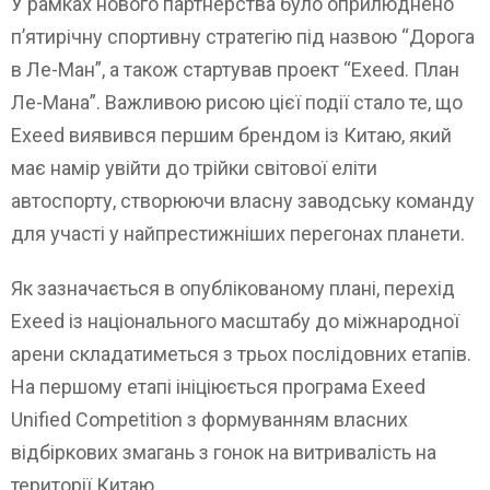
У рамках нового партнерства було оприлюднено
п’ятирічну спортивну стратегію під назвою “Дорога
в Ле-Ман”, а також стартував проект “Exeed. План
Ле-Мана”. Важливою рисою цієї події стало те, що
Exeed виявився першим брендом із Китаю, який
має намір увійти до трійки світової еліти
автоспорту, створюючи власну заводську команду
для участі у найпрестижніших перегонах планети.
Як зазначається в опублікованому плані, перехід
Exeed із національного масштабу до міжнародної
арени складатиметься з трьох послідовних етапів.
На першому етапі ініціюється програма Exeed
Unified Competition з формуванням власних
відбіркових змагань з гонок на витривалість на
території Китаю.