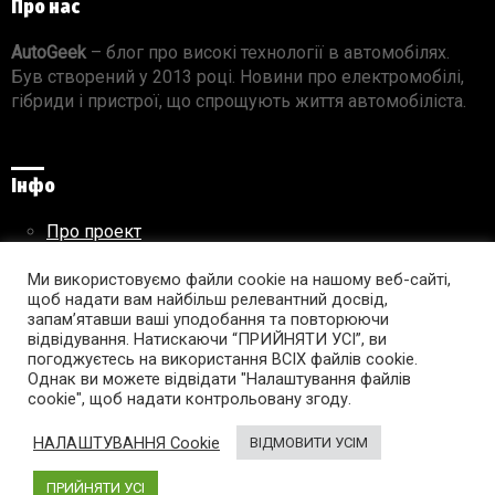
Про нас
AutoGeek
– блог про високі технології в автомобілях.
Був створений у 2013 році. Новини про електромобілі,
гібриди і пристрої, що спрощують життя автомобіліста.
Інфо
Про проект
Реклама на сайті
Ми використовуємо файли cookie на нашому веб-сайті,
Правила використання матеріалів
щоб надати вам найбільш релевантний досвід,
запам’ятавши ваші уподобання та повторюючи
відвідування. Натискаючи “ПРИЙНЯТИ УСІ”, ви
погоджуєтесь на використання ВСІХ файлів cookie.
Підпишись на AutoGeek!
Однак ви можете відвідати "Налаштування файлів
cookie", щоб надати контрольовану згоду.
facebook
twitter
instagram
youtube
tumblr
linkedin
НАЛАШТУВАННЯ Cookie
ВІДМОВИТИ УСІМ
ПРИЙНЯТИ УСІ