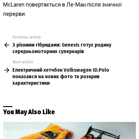
McLaren повертається в Ле-Ман після значної
перерви
.
Previous article
See
З різними гібридами: Genesis готує родину
more
середньомоторних суперкарів
Next article
Електричний хетчбек Volkswagen ID.Polo
показався на нових фото та розкрив
характеристики
You May Also Like