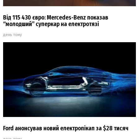
Від 115 430 євро: Mercedes-Benz показав
“молодший” суперкар на електротязі
день тому
Ford анонсував новий електропікап за $28 тисяч
день тому