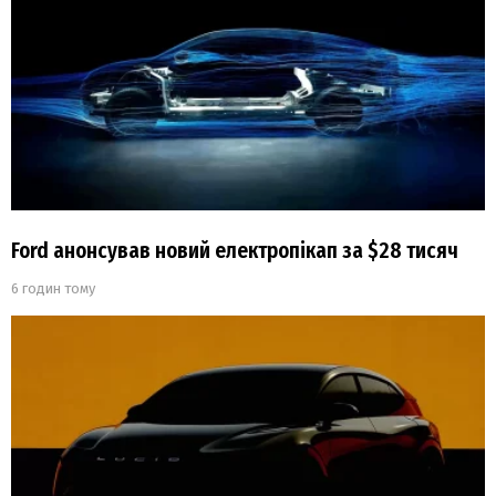
Ford анонсував новий електропікап за $28 тисяч
6 годин тому