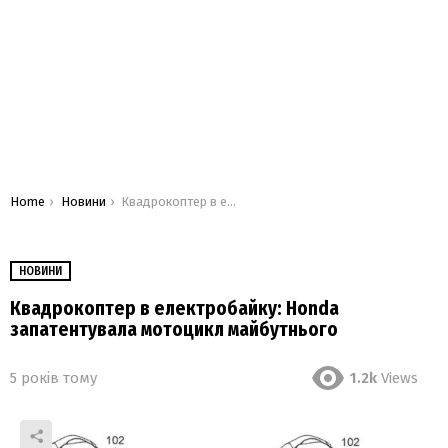
You are here:
Home
Новини
Квадрокоптер в електробайку: Honda запатентувала мотоцикл майбутнього
НОВИНИ
Квадрокоптер в електробайку: Honda
запатентувала мотоцикл майбутнього
5 років тому
1.2k
Views