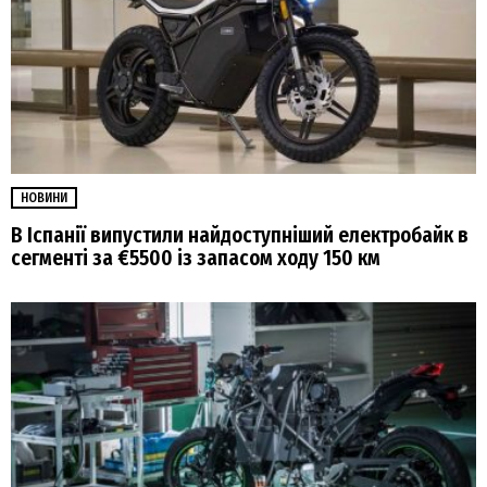
НОВИНИ
В Іспанії випустили найдоступніший електробайк в
сегменті за €5500 із запасом ходу 150 км