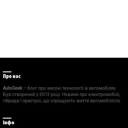
Про нас
AutoGeek
– блог про високі технології в автомобілях.
Був створений у 2013 році. Новини про електромобілі,
гібриди і пристрої, що спрощують життя автомобіліста.
Інфо